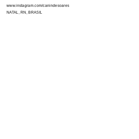
www.instagram.com/canindesoares
NATAL, RN, BRASIL