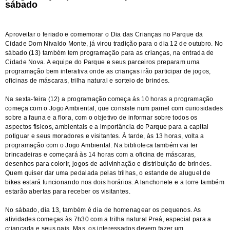
sábado
Aproveitar o feriado e comemorar o Dia das Crianças no Parque da
Cidade Dom Nivaldo Monte, já virou tradição para o dia 12 de outubro. No
sábado (13) também tem programação para as crianças, na entrada de
Cidade Nova. A equipe do Parque e seus parceiros preparam uma
programação bem interativa onde as crianças irão participar de jogos,
oficinas de máscaras, trilha natural e sorteio de brindes.
Na sexta-feira (12) a programação começa ás 10 horas a programação
começa com o Jogo Ambiental, que consiste num painel com curiosidades
sobre a fauna e a flora, com o objetivo de informar sobre todos os
aspectos físicos, ambientais e a importância do Parque para a capital
potiguar e seus moradores e visitantes. À tarde, às 13 horas, volta a
programação com o Jogo Ambiental. Na biblioteca também vai ter
brincadeiras e começará às 14 horas com a oficina de máscaras,
desenhos para colorir, jogos de adivinhação e distribuição de brindes.
Quem quiser dar uma pedalada pelas trilhas, o estande de aluguel de
bikes estará funcionando nos dois horários. A lanchonete e a torre também
estarão abertas para receber os visitantes.
No sábado, dia 13, também é dia de homenagear os pequenos. As
atividades começas às 7h30 com a trilha natural Preá, especial para a
criançada e seus pais. Mas, os interessados devem fazer um