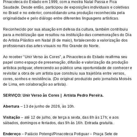
Pinacoteca do Estado em 1999, com a mostra Natal Passa e Fica
Saudade. Desde então, participou de exposições individuais e coletivas
no Brasil e no exterior, consolidando uma produção reconhecida pela
originalidade e pelo diálogo entre diferentes linguagens artísticas.
Reconhecido por sua atuação em defesa da cultura, também contribuiu
para a mobilização que resultou na instituição das comemorações do Dia
do Artista Plástico em Natal (8 de maio), fortalecendo a valorização dos
profissionais das artes visuais no Rio Grande do Norte.
Ao receber “Unir Verso às Cores”, a Pinacoteca do Estado reafirma seu
papel como espaço de preservação, difusão e valorização da produção
artística potiguar, oferecendo ao público uma oportunidade de conhecer e
revisitar a obra de um artista que construiu sua trajetória entre versos,
cores, sonhos e resistência. (Do original produzido pelo jornalista Moisés
de Lima, em colaboração ao artista).
SERVIÇO:
Unir Verso às Cores | Artista Pedro Pereira.
Abertura
– 13 de junho de 2026, às 10h.
Visitação
– até 12 de julho, de terça a sexta, das 8h às 17h; e aos
sábados, domingos e feriados, das 9h às 16h. Entrada gratuita.
Endereço
– Palácio Potengi/Pinacoteca Potiguar – Praça Sete de