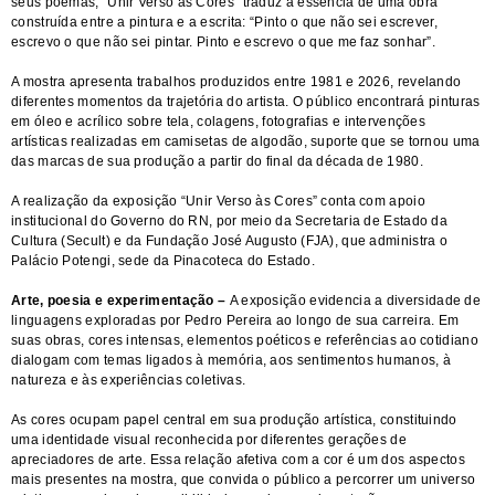
seus poemas, “Unir Verso às Cores” traduz a essência de uma obra
construída entre a pintura e a escrita: “Pinto o que não sei escrever,
escrevo o que não sei pintar. Pinto e escrevo o que me faz sonhar”.
A mostra apresenta trabalhos produzidos entre 1981 e 2026, revelando
diferentes momentos da trajetória do artista. O público encontrará pinturas
em óleo e acrílico sobre tela, colagens, fotografias e intervenções
artísticas realizadas em camisetas de algodão, suporte que se tornou uma
das marcas de sua produção a partir do final da década de 1980.
A realização da exposição “Unir Verso às Cores” conta com apoio
institucional do Governo do RN, por meio da Secretaria de Estado da
Cultura (Secult) e da Fundação José Augusto (FJA), que administra o
Palácio Potengi, sede da Pinacoteca do Estado.
Arte, poesia e experimentação –
A exposição evidencia a diversidade de
linguagens exploradas por Pedro Pereira ao longo de sua carreira. Em
suas obras, cores intensas, elementos poéticos e referências ao cotidiano
dialogam com temas ligados à memória, aos sentimentos humanos, à
natureza e às experiências coletivas.
As cores ocupam papel central em sua produção artística, constituindo
uma identidade visual reconhecida por diferentes gerações de
apreciadores de arte. Essa relação afetiva com a cor é um dos aspectos
mais presentes na mostra, que convida o público a percorrer um universo