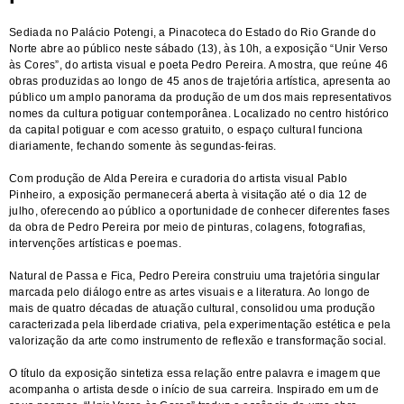
Sediada no Palácio Potengi, a Pinacoteca do Estado do Rio Grande do
Norte abre ao público neste sábado (13), às 10h, a exposição “Unir Verso
às Cores”, do artista visual e poeta Pedro Pereira. A mostra, que reúne 46
obras produzidas ao longo de 45 anos de trajetória artística, apresenta ao
público um amplo panorama da produção de um dos mais representativos
nomes da cultura potiguar contemporânea. Localizado no centro histórico
da capital potiguar e com acesso gratuito, o espaço cultural funciona
diariamente, fechando somente às segundas-feiras.
Com produção de Alda Pereira e curadoria do artista visual Pablo
Pinheiro, a exposição permanecerá aberta à visitação até o dia 12 de
julho, oferecendo ao público a oportunidade de conhecer diferentes fases
da obra de Pedro Pereira por meio de pinturas, colagens, fotografias,
intervenções artísticas e poemas.
Natural de Passa e Fica, Pedro Pereira construiu uma trajetória singular
marcada pelo diálogo entre as artes visuais e a literatura. Ao longo de
mais de quatro décadas de atuação cultural, consolidou uma produção
caracterizada pela liberdade criativa, pela experimentação estética e pela
valorização da arte como instrumento de reflexão e transformação social.
O título da exposição sintetiza essa relação entre palavra e imagem que
acompanha o artista desde o início de sua carreira. Inspirado em um de