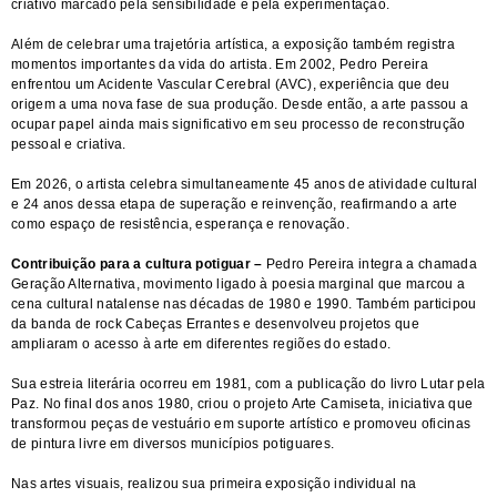
criativo marcado pela sensibilidade e pela experimentação.
Além de celebrar uma trajetória artística, a exposição também registra
momentos importantes da vida do artista. Em 2002, Pedro Pereira
enfrentou um Acidente Vascular Cerebral (AVC), experiência que deu
origem a uma nova fase de sua produção. Desde então, a arte passou a
ocupar papel ainda mais significativo em seu processo de reconstrução
pessoal e criativa.
Em 2026, o artista celebra simultaneamente 45 anos de atividade cultural
e 24 anos dessa etapa de superação e reinvenção, reafirmando a arte
como espaço de resistência, esperança e renovação.
Contribuição para a cultura potiguar –
Pedro Pereira integra a chamada
Geração Alternativa, movimento ligado à poesia marginal que marcou a
cena cultural natalense nas décadas de 1980 e 1990. Também participou
da banda de rock Cabeças Errantes e desenvolveu projetos que
ampliaram o acesso à arte em diferentes regiões do estado.
Sua estreia literária ocorreu em 1981, com a publicação do livro Lutar pela
Paz. No final dos anos 1980, criou o projeto Arte Camiseta, iniciativa que
transformou peças de vestuário em suporte artístico e promoveu oficinas
de pintura livre em diversos municípios potiguares.
Nas artes visuais, realizou sua primeira exposição individual na