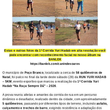
Estas e outras fotos da 1ª Corrida Yuri Hadab em alta resolução você
pode encontrar com reconhecimento facial no nosso álbum na
BANLEK
https://banlek.com/canindesoares
O município de
Poço Branco
, localizado a cerca de
58 quilômetros de
Natal
, foi palco no final da tarde deste sábado (28) da
RUN YURI HADAB
– 5KM
, evento esportivo que marcou a realização da
1ª Corrida Yuri
Hadab “Na Raça Sempre Dá” – 2026
.
A prova reuniu atletas e amantes da corrida de rua em um percurso
dinâmico e desafiador, realizado dentro da cidade, com aproximadamente
5 quilômetros
, passando por diferentes tipos de terreno, incluindo
asfalto,
calçamento e trechos de barro
, exigindo resistência e adaptação dos