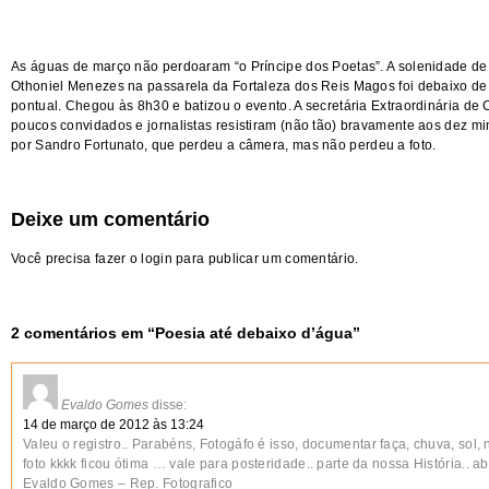
As águas de março não perdoaram “o Príncipe dos Poetas”. A solenidade de
Othoniel Menezes na passarela da Fortaleza dos Reis Magos foi debaixo de c
pontual. Chegou às 8h30 e batizou o evento. A secretária Extraordinária de 
poucos convidados e jornalistas resistiram (não tão) bravamente aos dez minu
por
Sandro Fortunato
, que perdeu a câmera, mas não perdeu a foto.
Deixe um comentário
Você precisa fazer o
login
para publicar um comentário.
2 comentários em “
Poesia até debaixo d’água
”
Evaldo Gomes
disse:
14 de março de 2012 às 13:24
Valeu o registro.. Parabéns, Fotogáfo é isso, documentar faça, chuva, sol,
foto kkkk ficou ótima … vale para posteridade.. parte da nossa História.. a
Evaldo Gomes – Rep. Fotografico