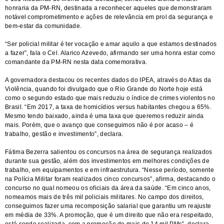
honraria da PM-RN, destinada a reconhecer aqueles que demonstraram
notável comprometimento e ações de relevância em prol da segurança e
bem-estar da comunidade.
“Ser policial militar é ter vocação e amar aquilo a que estamos destinados
a fazer”, fala o Cel. Alarico Azevedo, afirmando ser uma honra estar como
comandante da PM-RN nesta data comemorativa.
A governadora destacou os recentes dados do IPEA, através do Atlas da
Violência, quando foi divulgado que o Rio Grande do Norte hoje está
como o segundo estado que mais reduziu o índice de crimes violentos no
Brasil. “Em 2017, a taxa de homicídios versus habitantes chegou a 65%.
Mesmo tendo baixado, ainda é uma taxa que queremos reduzir ainda
mais. Porém, que o avanço que conseguimos não é por acaso – é
trabalho, gestão e investimento”, declara.
Fátima Bezerra salientou os concursos na área de segurança realizados
durante sua gestão, além dos investimentos em melhores condições de
trabalho, em equipamentos e em infraestrutura. “Nesse período, somente
na Polícia Militar foram realizados cinco concursos”, afirma, destacando o
concurso no qual nomeou os oficiais da área da saúde. “Em cinco anos,
nomeamos mais de três mil policiais militares. No campo dos direitos,
conseguimos fazer uma recomposição salarial que garantiu um reajuste
em média de 33%. A promoção, que é um direito que não era respeitado,