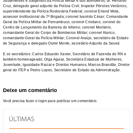
Subtenentes e Sargentos da Polícia Militar e dos Bombeiros; dr. Herlanio
Cruz, delegado geral adjunto da Polícia Civil; Inspetor Péricles Venâncio,
superintendente da Polícia Rodoviária Federal; coronel Erland Mota,
assessor institucional da 7ª Brigada; coronel Ivanildo César; Comandante
Geral da Polícia Militar de Pernambuco; coronel Cristiano, coronel do
Centro de Lançamento da Barreira do Inferno; coronel Monteiro,
comandante Geral do Corpo de Bombeiros Militar; coronel Alarico,
comandante-Geral da Polícia Militar; Coronel Araújo, secretário de Estado
de Segurança e delegado Osmir Monte, secretário Adjunto da Sesed.
E os secretários: Carlos Eduardo Xavier, Secretário de Fazenda do RN e
também homenageado; Olga Aguiar, Secretária Estadual de Mulheres,
Juventude, Igualdade Racial e Direitos Humanos; Marcos Brandão, Diretor
geral do ITEP e Pedro Lopes, Secretário de Estado da Administração.
Deixe um comentário
Você precisa fazer o
login
para publicar um comentário.