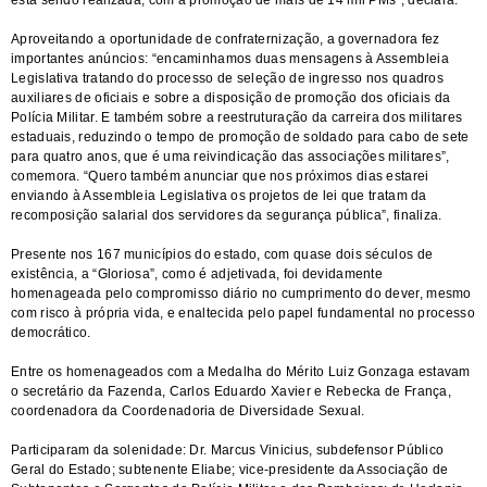
está sendo realizada, com a promoção de mais de 14 mil PMs”, declara.
Aproveitando a oportunidade de confraternização, a governadora fez
importantes anúncios: “encaminhamos duas mensagens à Assembleia
Legislativa tratando do processo de seleção de ingresso nos quadros
auxiliares de oficiais e sobre a disposição de promoção dos oficiais da
Polícia Militar. E também sobre a reestruturação da carreira dos militares
estaduais, reduzindo o tempo de promoção de soldado para cabo de sete
para quatro anos, que é uma reivindicação das associações militares”,
comemora. “Quero também anunciar que nos próximos dias estarei
enviando à Assembleia Legislativa os projetos de lei que tratam da
recomposição salarial dos servidores da segurança pública”, finaliza.
Presente nos 167 municípios do estado, com quase dois séculos de
existência, a “Gloriosa”, como é adjetivada, foi devidamente
homenageada pelo compromisso diário no cumprimento do dever, mesmo
com risco à própria vida, e enaltecida pelo papel fundamental no processo
democrático.
Entre os homenageados com a Medalha do Mérito Luiz Gonzaga estavam
o secretário da Fazenda, Carlos Eduardo Xavier e Rebecka de França,
coordenadora da Coordenadoria de Diversidade Sexual.
Participaram da solenidade: Dr. Marcus Vinicius, subdefensor Público
Geral do Estado; subtenente Eliabe; vice-presidente da Associação de