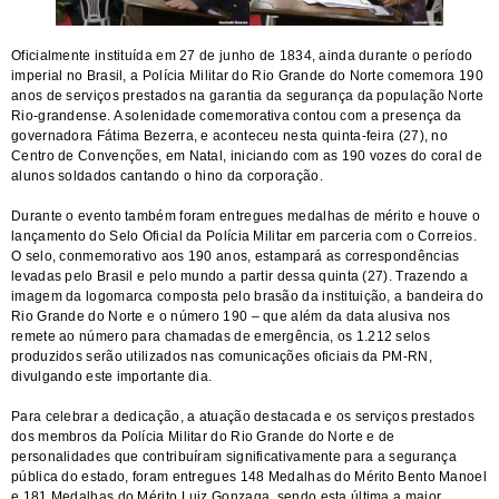
Oficialmente instituída em 27 de junho de 1834, ainda durante o período
imperial no Brasil, a Polícia Militar do Rio Grande do Norte comemora 190
anos de serviços prestados na garantia da segurança da população Norte
Rio-grandense. A solenidade comemorativa contou com a presença da
governadora Fátima Bezerra, e aconteceu nesta quinta-feira (27), no
Centro de Convenções, em Natal, iniciando com as 190 vozes do coral de
alunos soldados cantando o hino da corporação.
Durante o evento também foram entregues medalhas de mérito e houve o
lançamento do Selo Oficial da Polícia Militar em parceria com o Correios.
O selo, conmemorativo aos 190 anos, estampará as correspondências
levadas pelo Brasil e pelo mundo a partir dessa quinta (27). Trazendo a
imagem da logomarca composta pelo brasão da instituição, a bandeira do
Rio Grande do Norte e o número 190 – que além da data alusiva nos
remete ao número para chamadas de emergência, os 1.212 selos
produzidos serão utilizados nas comunicações oficiais da PM-RN,
divulgando este importante dia.
Para celebrar a dedicação, a atuação destacada e os serviços prestados
dos membros da Polícia Militar do Rio Grande do Norte e de
personalidades que contribuíram significativamente para a segurança
pública do estado, foram entregues 148 Medalhas do Mérito Bento Manoel
e 181 Medalhas do Mérito Luiz Gonzaga, sendo esta última a maior