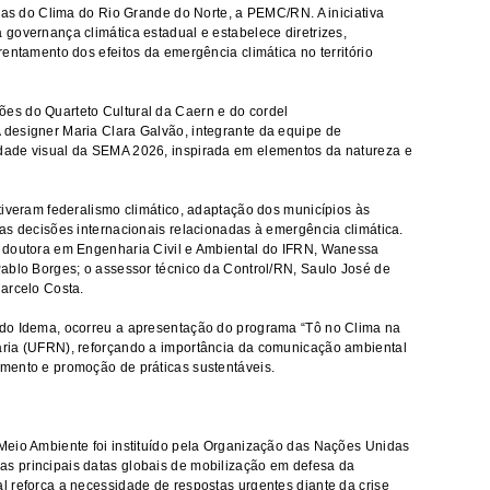
nças do Clima do Rio Grande do Norte, a PEMC/RN. A iniciativa
governança climática estadual e estabelece diretrizes,
entamento dos efeitos da emergência climática no território
es do Quarteto Cultural da Caern e do cordel
designer Maria Clara Galvão, integrante da equipe de
dade visual da SEMA 2026, inspirada em elementos da natureza e
tiveram federalismo climático, adaptação dos municípios às
as decisões internacionais relacionadas à emergência climática.
 doutora em Engenharia Civil e Ambiental do IFRN, Wanessa
ablo Borges; o assessor técnico da Control/RN, Saulo José de
arcelo Costa.
do Idema, ocorreu a apresentação do programa “Tô no Clima na
ria (UFRN), reforçando a importância da comunicação ambiental
mento e promoção de práticas sustentáveis.
Meio Ambiente foi instituído pela Organização das Nações Unidas
s principais datas globais de mobilização em defesa da
 reforça a necessidade de respostas urgentes diante da crise