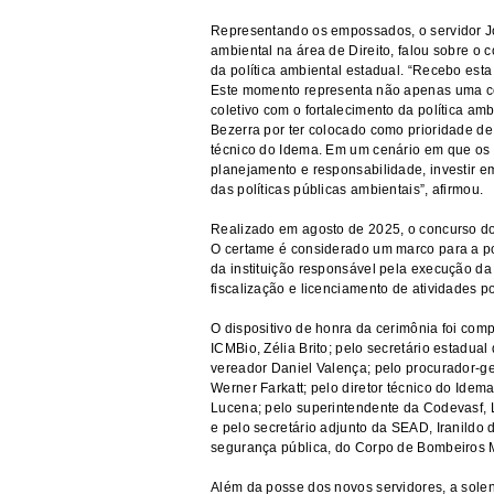
Representando os empossados, o servidor Jos
ambiental na área de Direito, falou sobre o
da política ambiental estadual. “Recebo es
Este momento representa não apenas uma c
coletivo com o fortalecimento da política a
Bezerra por ter colocado como prioridade de
técnico do Idema. Em um cenário em que os 
planejamento e responsabilidade, investir em
das políticas públicas ambientais”, afirmou.
Realizado em agosto de 2025, o concurso do 
O certame é considerado um marco para a pol
da instituição responsável pela execução da
fiscalização e licenciamento de atividades p
O dispositivo de honra da cerimônia foi com
ICMBio, Zélia Brito; pelo secretário estadua
vereador Daniel Valença; pelo procurador-ger
Werner Farkatt; pelo diretor técnico do Idema
Lucena; pelo superintendente da Codevasf, L
e pelo secretário adjunto da SEAD, Iranildo
segurança pública, do Corpo de Bombeiros Mili
Além da posse dos novos servidores, a sole