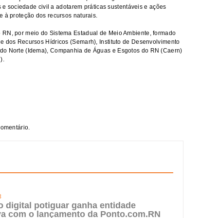
s e sociedade civil a adotarem práticas sustentáveis e ações
e à proteção dos recursos naturais.
o RN, por meio do Sistema Estadual de Meio Ambiente, formado
e dos Recursos Hídricos (Semarh), Instituto de Desenvolvimento
 do Norte (Idema), Companhia de Águas e Esgotos do RN (Caern)
).
comentário.
3
digital potiguar ganha entidade
iva com o lançamento da Ponto.com.RN