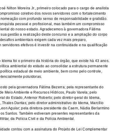
é Nilton Moreira Jr., primeiro colocado para o cargo de analista
 compromisso coletivo dos novos servidores com o fortalecimento
ta nomeação com profundo senso de responsabilidade e gratidão.
onquista pessoal e profissional, mas também um compromisso
mbiental do nosso estado. Agradecemos à governadora Fátima
 sua gestão a realização deste concurso e a ampliação do corpo
desafios ambientais exigem cada vez mais preparo,
 servidores efetivos é investir na continuidade e na qualificação
Idema foi o primeiro da história do órgão, que existe há 43 anos.
ítica ambiental do estado ao consolidar a estrutura permanente
 política estadual de meio ambiente, bem como pelo controle,
otencialmente poluidoras.
posto pela governadora Fátima Bezerra; pela representante do
l de Meio Ambiente e Recursos Hídricos, Paulo Varela; pelo
al do Estado, Antenor Roberto; pelo diretor-geral do Idema,
, Thales Dantas; pelo diretor administrativo do Idema, Marcílio
eon Aguiar; pela diretora-presidente da Caern, Nádia Berlarmino
 dos Santos. Também estiveram presentes representantes da
tar, da Polícia Civil e da Polícia Ambiental.
nidade contou com a assinatura do Projeto de Lei Complementar