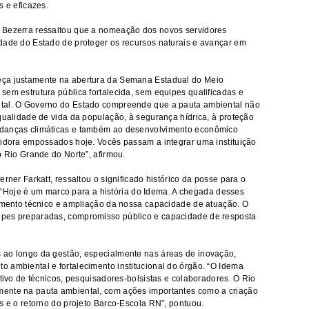
s e eficazes.
 Bezerra ressaltou que a nomeação dos novos servidores
dade do Estado de proteger os recursos naturais e avançar em
eça justamente na abertura da Semana Estadual do Meio
sem estrutura pública fortalecida, sem equipes qualificadas e
ntal. O Governo do Estado compreende que a pauta ambiental não
 qualidade de vida da população, à segurança hídrica, à proteção
udanças climáticas e também ao desenvolvimento econômico
vidora empossados hoje. Vocês passam a integrar uma instituição
o Rio Grande do Norte”, afirmou.
rner Farkatt, ressaltou o significado histórico da posse para o
ar. “Hoje é um marco para a história do Idema. A chegada desses
cimento técnico e ampliação da nossa capacidade de atuação. O
ipes preparadas, compromisso público e capacidade de resposta
 ao longo da gestão, especialmente nas áreas de inovação,
 ambiental e fortalecimento institucional do órgão. “O Idema
etivo de técnicos, pesquisadores-bolsistas e colaboradores. O Rio
mente na pauta ambiental, com ações importantes como a criação
s e o retorno do projeto Barco-Escola RN”, pontuou.