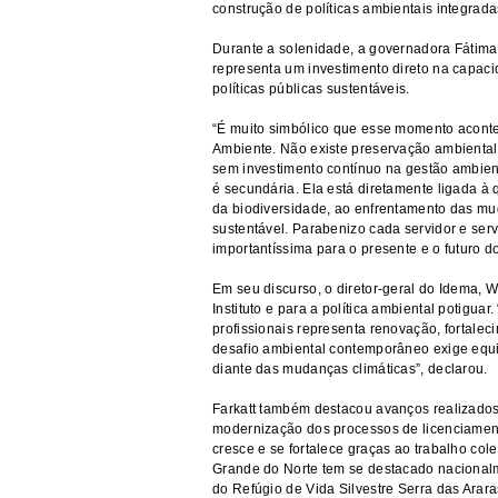
construção de políticas ambientais integrada
Durante a solenidade, a governadora Fátima
representa um investimento direto na capaci
políticas públicas sustentáveis.
“É muito simbólico que esse momento acont
Ambiente. Não existe preservação ambiental 
sem investimento contínuo na gestão ambie
é secundária. Ela está diretamente ligada à
da biodiversidade, ao enfrentamento das m
sustentável. Parabenizo cada servidor e ser
importantíssima para o presente e o futuro d
Em seu discurso, o diretor-geral do Idema, We
Instituto e para a política ambiental potigu
profissionais representa renovação, fortale
desafio ambiental contemporâneo exige equ
diante das mudanças climáticas”, declarou.
Farkatt também destacou avanços realizados
modernização dos processos de licenciamento
cresce e se fortalece graças ao trabalho col
Grande do Norte tem se destacado nacional
do Refúgio de Vida Silvestre Serra das Arara