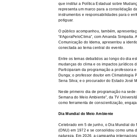
que institui a Política Estadual sobre Muda
representa um marco para a consolidação da 
instrumentos e responsabilidades para o enfr
potiguar.
O público acompanhou, também, apresentaçõ
“#AgoraPeloClima”, com Amanda Simpatia. A 
Comunicação do Idema, apresentou a identi
conectada ao tema central do evento.
Entre os temas debatidos ao longo do dia es
mudanças do clima e os impactos jurídicos d
Participaram da programação a professora e
Dunga; o professor doutor em Climatologia P
Sena Silva; e o procurador do Estado José M
Neste primeiro dia de programação na sede 
Semana do Meio Ambiente”, da TV Universitá
como ferramenta de conscientização, engaja
Dia Mundial do Meio Ambiente
Celebrado em 5 de junho, o Dia Mundial do 
(ONU) em 1972 e se consolidou como uma da
natureza. Em 2026, a campanha internacional