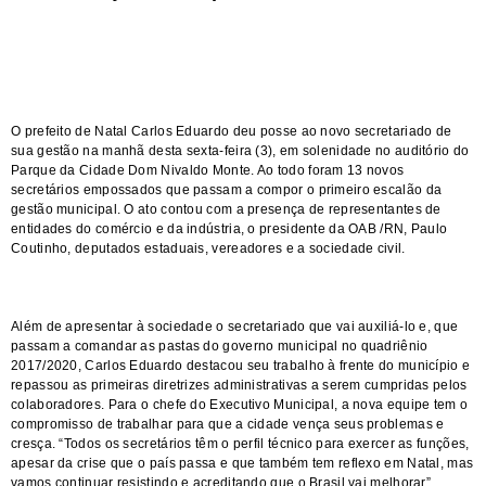
O prefeito de Natal Carlos Eduardo deu posse ao novo secretariado de
sua gestão na manhã desta sexta-feira (3), em solenidade no auditório do
Parque da Cidade Dom Nivaldo Monte. Ao todo foram 13 novos
secretários empossados que passam a compor o primeiro escalão da
gestão municipal. O ato contou com a presença de representantes de
entidades do comércio e da indústria, o presidente da OAB /RN, Paulo
Coutinho, deputados estaduais, vereadores e a sociedade civil.
Além de apresentar à sociedade o secretariado que vai auxiliá-lo e, que
passam a comandar as pastas do governo municipal no quadriênio
2017/2020, Carlos Eduardo destacou seu trabalho à frente do município e
repassou as primeiras diretrizes administrativas a serem cumpridas pelos
colaboradores. Para o chefe do Executivo Municipal, a nova equipe tem o
compromisso de trabalhar para que a cidade vença seus problemas e
cresça. “Todos os secretários têm o perfil técnico para exercer as funções,
apesar da crise que o país passa e que também tem reflexo em Natal, mas
vamos continuar resistindo e acreditando que o Brasil vai melhorar”,