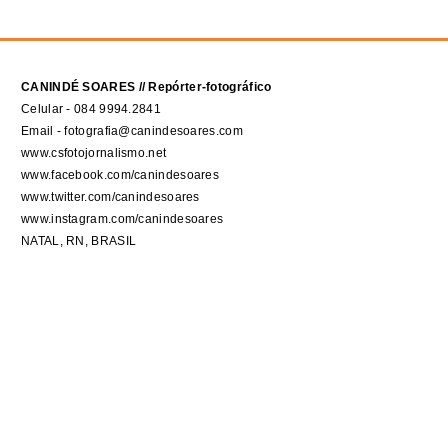
CANINDÉ SOARES // Repórter-fotográfico
Celular - 084 9994.2841
Email - fotografia@canindesoares.com
www.csfotojornalismo.net
www.facebook.com/canindesoares
www.twitter.com/canindesoares
www.instagram.com/canindesoares
NATAL, RN, BRASIL