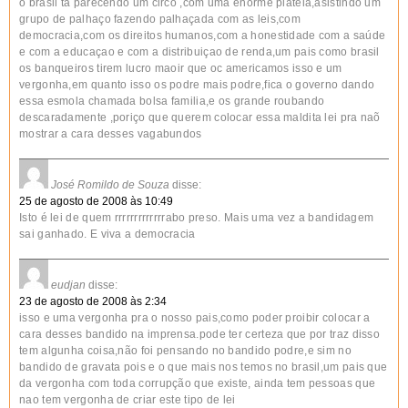
o brasil ta parecendo um circo ,com uma enorme platéia,asistindo um
grupo de palhaço fazendo palhaçada com as leis,com
democracia,com os direitos humanos,com a honestidade com a saúde
e com a educaçao e com a distribuiçao de renda,um pais como brasil
os banqueiros tirem lucro maoir que oc americamos isso e um
vergonha,em quanto isso os podre mais podre,fica o governo dando
essa esmola chamada bolsa familia,e os grande roubando
descaradamente ,poriço que querem colocar essa maldita lei pra naõ
mostrar a cara desses vagabundos
José Romildo de Souza
disse:
25 de agosto de 2008 às 10:49
Isto é lei de quem rrrrrrrrrrrrrabo preso. Mais uma vez a bandidagem
sai ganhado. E viva a democracia
eudjan
disse:
23 de agosto de 2008 às 2:34
isso e uma vergonha pra o nosso pais,como poder proibir colocar a
cara desses bandido na imprensa.pode ter certeza que por traz disso
tem algunha coisa,não foi pensando no bandido podre,e sim no
bandido de gravata pois e o que mais nos temos no brasil,um pais que
da vergonha com toda corrupção que existe, ainda tem pessoas que
nao tem vergonha de criar este tipo de lei