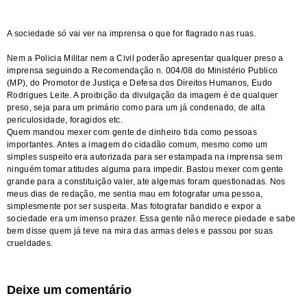
A
sociedade só vai ver na imprensa o que for flagrado nas ruas.
Nem a Policia Militar nem a Civil poderão apresentar qualquer preso a
imprensa seguindo a Recomendação n. 004/08 do Ministério Publico
(MP), do Promotor de Justiça e Defesa dos Direitos Humanos, Eudo
Rodrigues Leite. A proibição da divulgação da imagem é de qualquer
preso, seja para um primário como para um já condenado, de alta
periculosidade, foragidos etc.
Quem mandou mexer com gente de dinheiro tida como pessoas
importantes. Antes a imagem do cidadão comum, mesmo como um
simples suspeito era autorizada para ser estampada na
imprensa sem
ninguém tomar atitudes alguma para impedir. Bastou mexer com gente
grande para a constituição valer, ate algemas foram questionadas. Nos
meus dias de redação, me sentia mau em fotografar uma pessoa,
simplesmente por ser suspeita. Mas fotografar bandido e expor a
sociedade era um imenso prazer. Essa gente não merece piedade e sabe
bem disse quem já teve na mira das armas deles e passou por suas
crueldades.
Deixe um comentário