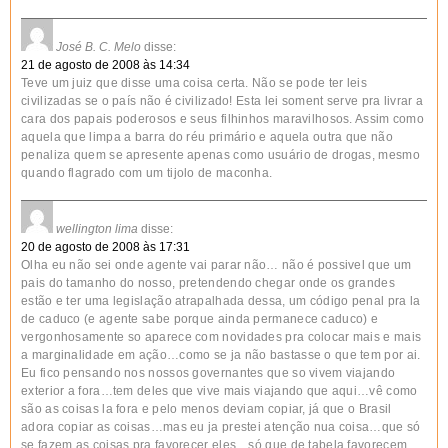
José B. C. Melo
disse:
21 de agosto de 2008 às 14:34
Teve um juiz que disse uma coisa certa. Não se pode ter leis
civilizadas se o país não é civilizado! Esta lei soment serve pra livrar a
cara dos papais poderosos e seus filhinhos maravilhosos. Assim como
aquela que limpa a barra do réu primário e aquela outra que não
penaliza quem se apresente apenas como usuário de drogas, mesmo
quando flagrado com um tijolo de maconha.
wellington lima
disse:
20 de agosto de 2008 às 17:31
Olha eu não sei onde agente vai parar não… não é possivel que um
pais do tamanho do nosso, pretendendo chegar onde os grandes
estão e ter uma legislação atrapalhada dessa, um código penal pra la
de caduco (e agente sabe porque ainda permanece caduco) e
vergonhosamente so aparece com novidades pra colocar mais e mais
a marginalidade em ação…como se ja não bastasse o que tem por ai.
Eu fico pensando nos nossos governantes que so vivem viajando
exterior a fora…tem deles que vive mais viajando que aqui…vê como
são as coisas la fora e pelo menos deviam copiar, já que o Brasil
adora copiar as coisas…mas eu ja prestei atenção nua coisa…que só
se fazem as coisas pra favorecer eles…só que de tabela favorecem