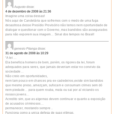
Augusto
disse:
4 de dezembro de 2008 às 21:36
Imagine uma coisa dessas!
Nós aqui de Candelária que sofremos com o medo de uma fuga
desastrosa desse Presídio Provisório não temos nem oportunidade de
dialogar e questionar com o Governo, mas bandidos são assegurados
para não exporem sua imagem… Sinal dos tempos no Brasil!
genesio Pitanga
disse:
31 de agosto de 2008 às 10:29
“A lei …
Ela beneficia homens de bem, porém, os rigores da lei, foram
adequados para seres, que jamais deveriam estar no convivio da
sociedade…
Não creio em oportunidades,
nem tam pouco em chances pra ex-cadedeiros,existe sim bandidos
que mesmo preso, amezçam, sufocam e consumam crimes sem dó
nem piedade… para quem rouba, mata ou sai por aí viciando os
nossos jovens…
Acredito sim, que as algemas devem continuar e quanto a exposição
de acusados criminosos…
permanecer, mostando sempre ..
Funciona como a unica defesa de suas vitimas.