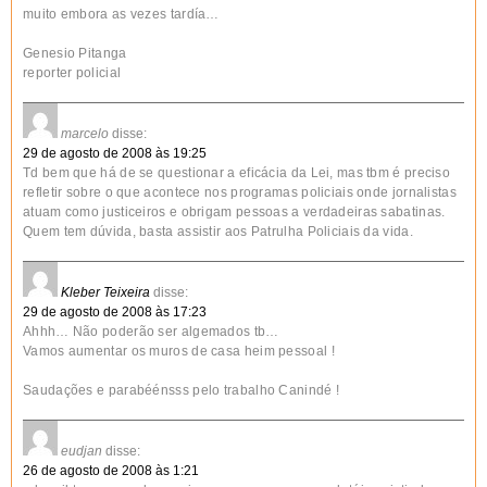
muito embora as vezes tardía…
Genesio Pitanga
reporter policial
marcelo
disse:
29 de agosto de 2008 às 19:25
Td bem que há de se questionar a eficácia da Lei, mas tbm é preciso
refletir sobre o que acontece nos programas policiais onde jornalistas
atuam como justiceiros e obrigam pessoas a verdadeiras sabatinas.
Quem tem dúvida, basta assistir aos Patrulha Policiais da vida.
Kleber Teixeira
disse:
29 de agosto de 2008 às 17:23
Ahhh… Não poderão ser algemados tb…
Vamos aumentar os muros de casa heim pessoal !
Saudações e parabéénsss pelo trabalho Canindé !
eudjan
disse:
26 de agosto de 2008 às 1:21