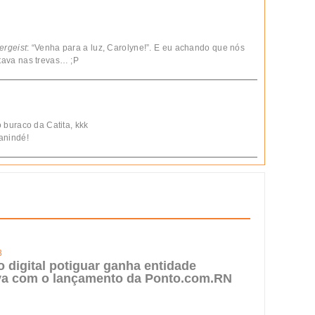
ergeist
: “Venha para a luz, Carolyne!”. E eu achando que nós
ava nas trevas… ;P
buraco da Catita, kkk
anindé!
3
digital potiguar ganha entidade
iva com o lançamento da Ponto.com.RN