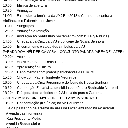
09:00h Concentração e acolhida no Santuário dos Mártires
10:00h Mística de abertura
10:30h Animação
11:00h Fala sobre a temática da JMJ Rio 2013 e Campanha contra a
Violência e o Extermínio de Jovens
11:20h Subgrupos
12:05h Animação e refeição
13:00h Adoração ao Santíssimo Sacramento (com Ir. Kelly Patrícia)
14:00h Chegada da Cruz da JMJ e do Ícone de Nossa Senhora
15:00h Encerramento e saída dos símbolos da JMJ
PARADA DOM HÉLDER CÂMARA – CONJUNTO PANATIS (ÁREA DE LAZER)
12:00h Acolhida
13:00h Show com Banda Deus Trino
14:30h Apresentação Cultural
14:50h Depoimentos com jovens participantes das JMJ’s
15:10h Show com Padre Humberto Negreiros
16:00h Chegada da Cruz Peregrina e do Ícone de Nossa Senhora
16:30h Celebração Eucarística presidida pelo Padre Reginaldo Manzotti
18:30h Diáspora dos símbolos da JMJ e saída para a Carreata
CARREATA DOM DINO MARCHIÓ – DO PANATIS A URUAÇU
18:30h Concentração (fila única) na Av. Paulistana
Saída passando pela frente da Área de Lazer, entrando na Av. Acaraú
Avenida das Fronteiras
Rua Presidente Médici
Avenida Regomoleiro