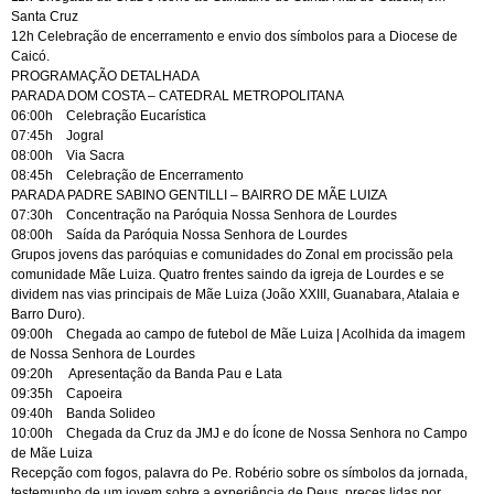
Santa Cruz
12h Celebração de encerramento e envio dos símbolos para a Diocese de
Caicó.
PROGRAMAÇÃO DETALHADA
PARADA DOM COSTA – CATEDRAL METROPOLITANA
06:00h Celebração Eucarística
07:45h Jogral
08:00h Via Sacra
08:45h Celebração de Encerramento
PARADA PADRE SABINO GENTILLI – BAIRRO DE MÃE LUIZA
07:30h Concentração na Paróquia Nossa Senhora de Lourdes
08:00h Saída da Paróquia Nossa Senhora de Lourdes
Grupos jovens das paróquias e comunidades do Zonal em procissão pela
comunidade Mãe Luiza. Quatro frentes saindo da igreja de Lourdes e se
dividem nas vias principais de Mãe Luiza (João XXIII, Guanabara, Atalaia e
Barro Duro).
09:00h Chegada ao campo de futebol de Mãe Luiza | Acolhida da imagem
de Nossa Senhora de Lourdes
09:20h Apresentação da Banda Pau e Lata
09:35h Capoeira
09:40h Banda Solideo
10:00h Chegada da Cruz da JMJ e do Ícone de Nossa Senhora no Campo
de Mãe Luiza
Recepção com fogos, palavra do Pe. Robério sobre os símbolos da jornada,
testemunho de um jovem sobre a experiência de Deus, preces lidas por