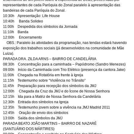
representantes de cada Paróquia do Zonal paralelo à apresentação das
bandeiras de cada Paróquia do Zonal.
10:30h Apresentação: Life House
10:40h Banda Solideo
11:00h Despedida dos símbolos da Jornada
11:10h Banda
12:00h Encerramento
OBS.: Paralelo às atividades da programação, nas tendas estará havendo
exposição dos trabalhos sociais (já desenvolvidos na comunidade de Mãe
Luiza).
PARADA DRA. ZILDA ARNS – BAIRRO DE CANDELÁRIA
08:30h Concentração para a caminhada – Papódromo (Sandro Menezes)
09:00h Início da Caminhada com Trio Elétrico (presença da cantora Jake)
11:00h Chegada na Rotatória em frente à Igreja
11:15h Testemunho sobre “Violência no Trânsito”
11:45h Preparação para recepção dos símbolos da JMJ
12:00h Chegada da Cruz da JMJ e do Ícone de Nossa Senhora
12:15h Ida para a Matriz de Nossa Senhora da Candelária
12:30h Entrada dos símbolos na Igreja
12:35h Testemunho jovem sobre a vivência na JMJ Madrid 2011
12:45h Oração de envio dos símbolos
13:00h Saída dos símbolos da JMJ
PARADA BEATO JOÃO MARTINS – BAIRRO DE NAZARÉ
(SANTUÁRIO DOS MÁRTIRES)