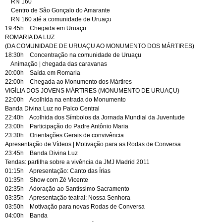
RN 160
Centro de São Gonçalo do Amarante
RN 160 até a comunidade de Uruaçu
19:45h Chegada em Uruaçu
ROMARIA DA LUZ
(DA COMUNIDADE DE URUAÇU AO MONUMENTO DOS MÁRTIRES)
18:30h Concentração na comunidade de Uruaçu
Animação | chegada das caravanas
20:00h Saída em Romaria
22:00h Chegada ao Monumento dos Mártires
VIGÍLIA DOS JOVENS MÁRTIRES (MONUMENTO DE URUAÇU)
22:00h Acolhida na entrada do Monumento
Banda Divina Luz no Palco Central
22:40h Acolhida dos Símbolos da Jornada Mundial da Juventude
23:00h Participação do Padre Antônio Maria
23:30h Orientações Gerais de convivência
Apresentação de Vídeos | Motivação para as Rodas de Conversa
23:45h Banda Divina Luz
Tendas: partilha sobre a vivência da JMJ Madrid 2011
01:15h Apresentação: Canto das Írias
01:35h Show com Zé Vicente
02:35h Adoração ao Santíssimo Sacramento
03:35h Apresentação teatral: Nossa Senhora
03:50h Motivação para novas Rodas de Conversa
04:00h Banda