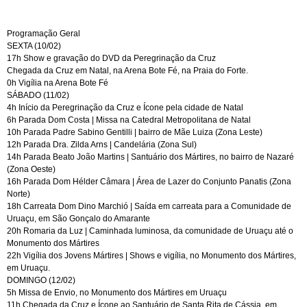
Programação Geral
SEXTA (10/02)
17h Show e gravação do DVD da Peregrinação da Cruz
Chegada da Cruz em Natal, na Arena Bote Fé, na Praia do Forte.
0h Vigília na Arena Bote Fé
SÁBADO (11/02)
4h Início da Peregrinação da Cruz e Ícone pela cidade de Natal
6h Parada Dom Costa | Missa na Catedral Metropolitana de Natal
10h Parada Padre Sabino Gentilli | bairro de Mãe Luiza (Zona Leste)
12h Parada Dra. Zilda Arns | Candelária (Zona Sul)
14h Parada Beato João Martins | Santuário dos Mártires, no bairro de Nazaré
(Zona Oeste)
16h Parada Dom Hélder Câmara | Área de Lazer do Conjunto Panatis (Zona
Norte)
18h Carreata Dom Dino Marchió | Saída em carreata para a Comunidade de
Uruaçu, em São Gonçalo do Amarante
20h Romaria da Luz | Caminhada luminosa, da comunidade de Uruaçu até o
Monumento dos Mártires
22h Vigília dos Jovens Mártires | Shows e vigília, no Monumento dos Mártires,
em Uruaçu.
DOMINGO (12/02)
5h Missa de Envio, no Monumento dos Mártires em Uruaçu
11h Chegada da Cruz e Ícone ao Santuário de Santa Rita de Cássia, em