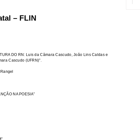
atal – FLIN
URA DO RN: Luis da Câmara Cascudo, João Lins Caldas e
mara Cascudo (UFRN)”.
 Rangel
CANÇÃO NA POESIA”
M”