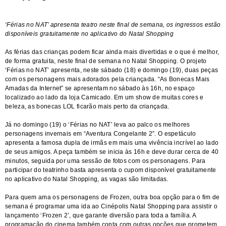
‘Férias no NAT’ apresenta teatro neste final de semana, os ingressos estão
disponíveis gratuitamente no aplicativo do Natal Shopping
As férias das crianças podem ficar ainda mais divertidas e o que é melhor,
de forma gratuita, neste final de semana no Natal Shopping. O projeto
‘Férias no NAT’ apresenta, neste sábado (18) e domingo (19), duas peças
com os personagens mais adorados pela criançada. “As Bonecas Mais
Amadas da Internet” se apresentam no sábado às 16h, no espaço
localizado ao lado da loja Camicado. Em um show de muitas cores e
beleza, as bonecas LOL ficarão mais perto da criançada.
Já no domingo (19) o ‘Férias no NAT’ leva ao palco os melhores
personagens invernais em “Aventura Congelante 2”. O espetáculo
apresenta a famosa dupla de irmãs em mais uma vivência incrível ao lado
de seus amigos. A peça também se inicia às 16h e deve durar cerca de 40
minutos, seguida por uma sessão de fotos com os personagens. Para
participar do teatrinho basta apresenta o cupom disponível gratuitamente
no aplicativo do Natal Shopping, as vagas são limitadas.
Para quem ama os personagens de Frozen, outra boa opção para o fim de
semana é programar uma ida ao Cinépolis Natal Shopping para assistir o
lançamento ‘Frozen 2’, que garante diversão para toda a família. A
programação do cinema também conta com outras opções que prometem