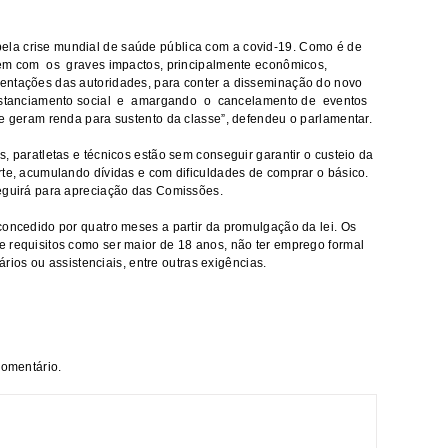
la crise mundial de saúde pública com a covid-19. Como é de
rem com os graves impactos, principalmente econômicos,
entações das autoridades, para conter a disseminação do novo
 distanciamento social e amargando o cancelamento de eventos
e geram renda para sustento da classe”, defendeu o parlamentar.
, paratletas e técnicos estão sem conseguir garantir o custeio da
rte, acumulando dívidas e com dificuldades de comprar o básico.
seguirá para apreciação das Comissões.
concedido por quatro meses a partir da promulgação da lei. Os
 requisitos como ser maior de 18 anos, não ter emprego formal
iários ou assistenciais, entre outras exigências.
comentário.