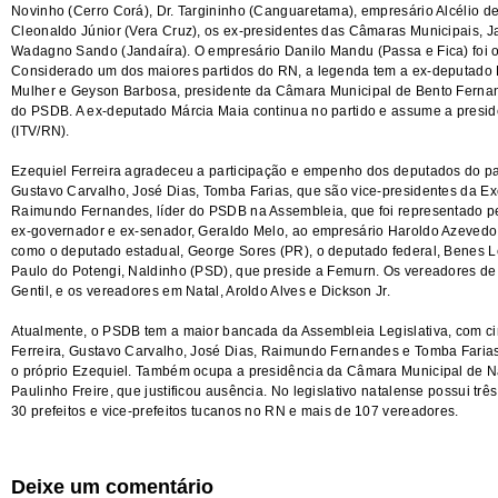
Novinho (Cerro Corá), Dr. Targininho (Canguaretama), empresário Alcélio d
Cleonaldo Júnior (Vera Cruz), os ex-presidentes das Câmaras Municipais, 
Wadagno Sando (Jandaíra). O empresário Danilo Mandu (Passa e Fica) foi 
Considerado um dos maiores partidos do RN, a legenda tem a ex-deputado 
Mulher e Geyson Barbosa, presidente da Câmara Municipal de Bento Fernand
do PSDB. A ex-deputado Márcia Maia continua no partido e assume a presidên
(ITV/RN).
Ezequiel Ferreira agradeceu a participação e empenho dos deputados do pa
Gustavo Carvalho, José Dias, Tomba Farias, que são vice-presidentes da Ex
Raimundo Fernandes, líder do PSDB na Assembleia, que foi representado pe
ex-governador e ex-senador, Geraldo Melo, ao empresário Haroldo Azevedo e
como o deputado estadual, George Sores (PR), o deputado federal, Benes L
Paulo do Potengi, Naldinho (PSD), que preside a Femurn. Os vereadores d
Gentil, e os vereadores em Natal, Aroldo Alves e Dickson Jr.
Atualmente, o PSDB tem a maior bancada da Assembleia Legislativa, com ci
Ferreira, Gustavo Carvalho, José Dias, Raimundo Fernandes e Tomba Fari
o próprio Ezequiel. Também ocupa a presidência da Câmara Municipal de Na
Paulinho Freire, que justificou ausência. No legislativo natalense possui tr
30 prefeitos e vice-prefeitos tucanos no RN e mais de 107 vereadores.
Deixe um comentário