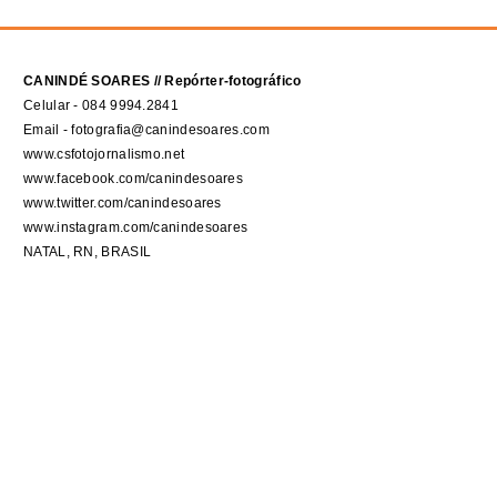
CANINDÉ SOARES // Repórter-fotográfico
Celular - 084 9994.2841
Email - fotografia@canindesoares.com
www.csfotojornalismo.net
www.facebook.com/canindesoares
www.twitter.com/canindesoares
www.instagram.com/canindesoares
NATAL, RN, BRASIL