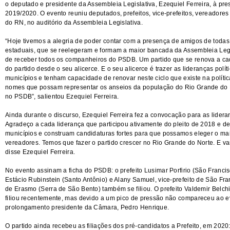
o deputado e presidente da Assembleia Legislativa, Ezequiel Ferreira, à pre
2019/2020. O evento reuniu deputados, prefeitos, vice-prefeitos, vereadores
do RN, no auditório da Assembleia Legislativa.
“Hoje tivemos a alegria de poder contar com a presença de amigos de toda
estaduais, que se reelegeram e formam a maior bancada da Assembleia Legis
de receber todos os companheiros do PSDB. Um partido que se renova a cad
do partido desde o seu alicerce. E o seu alicerce é trazer as lideranças pol
municípios e tenham capacidade de renovar neste ciclo que existe na políti
nomes que possam representar os anseios da população do Rio Grande do N
no PSDB”, salientou Ezequiel Ferreira.
Ainda durante o discurso, Ezequiel Ferreira fez a convocação para as lideran
Agradeço a cada liderança que participou ativamente do pleito de 2018 e d
municípios e construam candidaturas fortes para que possamos eleger o mai
vereadores. Temos que fazer o partido crescer no Rio Grande do Norte. E vam
disse Ezequiel Ferreira.
No evento assinam a ficha do PSDB: o prefeito Lusimar Porfirio (São Francisc
Estácio Rubinstein (Santo Antônio) e Alany Samuel, vice-prefeito de São Fra
de Erasmo (Serra de São Bento) também se filiou. O prefeito Valdemir Belc
filiou recentemente, mas devido a um pico de pressão não compareceu ao ev
prolongamento presidente da Câmara, Pedro Henrique.
O partido ainda recebeu as filiações dos pré-candidatos a Prefeito, em 2020