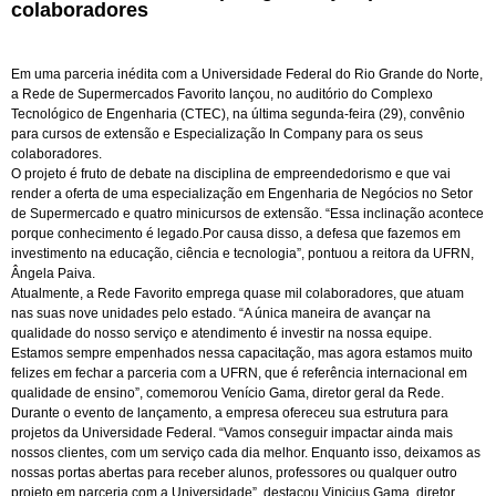
colaboradores
Em uma parceria inédita com a Universidade Federal do Rio Grande do Norte,
a Rede de Supermercados Favorito lançou, no auditório do Complexo
Tecnológico de Engenharia (CTEC), na última segunda-feira (29), convênio
para cursos de extensão e Especialização In Company para os seus
colaboradores.
O projeto é fruto de debate na disciplina de empreendedorismo e que vai
render a oferta de uma especialização em Engenharia de Negócios no Setor
de Supermercado e quatro minicursos de extensão. “Essa inclinação acontece
porque conhecimento é legado.Por causa disso, a defesa que fazemos em
investimento na educação, ciência e tecnologia”, pontuou a reitora da UFRN,
Ângela Paiva.
Atualmente, a Rede Favorito emprega quase mil colaboradores, que atuam
nas suas nove unidades pelo estado. “A única maneira de avançar na
qualidade do nosso serviço e atendimento é investir na nossa equipe.
Estamos sempre empenhados nessa capacitação, mas agora estamos muito
felizes em fechar a parceria com a UFRN, que é referência internacional em
qualidade de ensino”, comemorou Venício Gama, diretor geral da Rede.
Durante o evento de lançamento, a empresa ofereceu sua estrutura para
projetos da Universidade Federal. “Vamos conseguir impactar ainda mais
nossos clientes, com um serviço cada dia melhor. Enquanto isso, deixamos as
nossas portas abertas para receber alunos, professores ou qualquer outro
projeto em parceria com a Universidade”, destacou Vinicius Gama, diretor