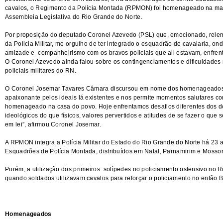
cavalos, o Regimento da Polícia Montada (RPMON) foi homenageado na manh
Assembleia Legislativa do Rio Grande do Norte.
Por proposição do deputado Coronel Azevedo (PSL) que, emocionado, relem
da Policia Militar, me orgulho de ter integrado o esquadrão de cavalaria, o
amizade e companheirismo com os bravos policiais que ali estavam, enfren
O Coronel Azevedo ainda falou sobre os contingenciamentos e dificuldades
policiais militares do RN.
O Coronel Josemar Tavares Câmara discursou em nome dos homenageados. 
apaixonante pelos ideais lá existentes e nos permite momentos salutares co
homenageado na casa do povo. Hoje enfrentamos desafios diferentes dos d
ideológicos do que físicos, valores pervertidos e atitudes de se fazer o que 
em lei”, afirmou Coronel Josemar.
A RPMON integra a Polícia Militar do Estado do Rio Grande do Norte há 23 
Esquadrões de Polícia Montada, distribuídos em Natal, Parnamirim e Mossor
Porém, a utilização dos primeiros solípedes no policiamento ostensivo no R
quando soldados utilizavam cavalos para reforçar o policiamento no então 
Homenageados