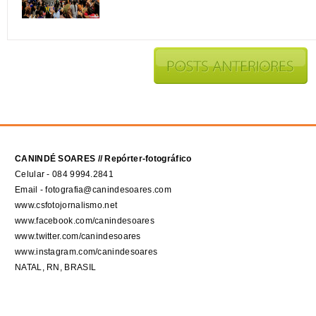
CANINDÉ SOARES // Repórter-fotográfico
Celular - 084 9994.2841
Email - fotografia@canindesoares.com
www.csfotojornalismo.net
www.facebook.com/canindesoares
www.twitter.com/canindesoares
www.instagram.com/canindesoares
NATAL, RN, BRASIL