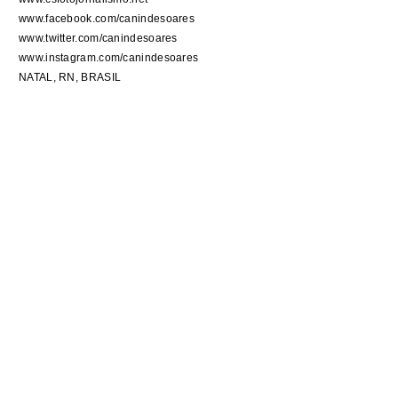
www.facebook.com/canindesoares
www.twitter.com/canindesoares
www.instagram.com/canindesoares
NATAL, RN, BRASIL