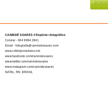
CANINDÉ SOARES // Repórter-fotográfico
Celular - 084 9994.2841
Email - fotografia@canindesoares.com
www.csfotojornalismo.net
www.facebook.com/canindesoares
www.twitter.com/canindesoares
www.instagram.com/canindesoares
NATAL, RN, BRASIL