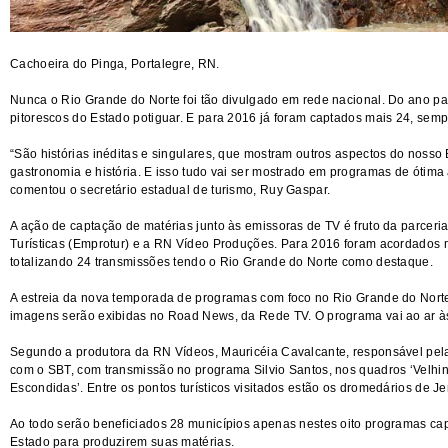
Cachoeira do Pinga, Portalegre, RN.
Nunca o Rio Grande do Norte foi tão divulgado em rede nacional. Do ano pa
pitorescos do Estado potiguar. E para 2016 já foram captados mais 24, semp
“São histórias inéditas e singulares, que mostram outros aspectos do noss
gastronomia e história. E isso tudo vai ser mostrado em programas de ótima 
comentou o secretário estadual de turismo, Ruy Gaspar.
A ação de captação de matérias junto às emissoras de TV é fruto da parcer
Turísticas (Emprotur) e a RN Vídeo Produções. Para 2016 foram acordados m
totalizando 24 transmissões tendo o Rio Grande do Norte como destaque.
A estreia da nova temporada de programas com foco no Rio Grande do Norte s
imagens serão exibidas no Road News, da Rede TV. O programa vai ao ar às
Segundo a produtora da RN Vídeos, Mauricéia Cavalcante, responsável pela
com o SBT, com transmissão no programa Silvio Santos, nos quadros ‘Velhin
Escondidas’. Entre os pontos turísticos visitados estão os dromedários de J
Ao todo serão beneficiados 28 municípios apenas nestes oito programas c
Estado para produzirem suas matérias.