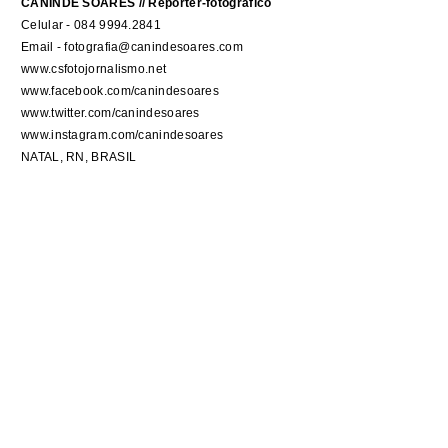
CANINDÉ SOARES // Repórter-fotográfico
Celular - 084 9994.2841
Email - fotografia@canindesoares.com
www.csfotojornalismo.net
www.facebook.com/canindesoares
www.twitter.com/canindesoares
www.instagram.com/canindesoares
NATAL, RN, BRASIL