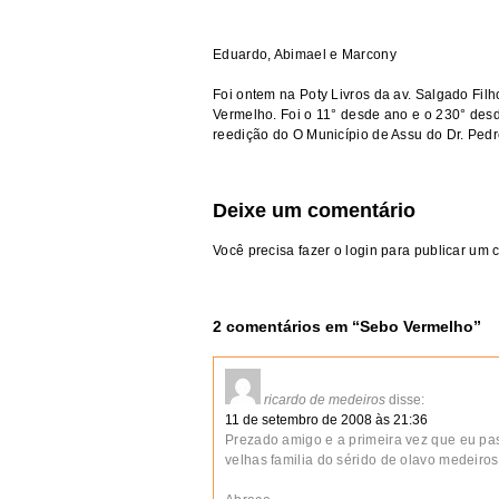
Eduardo, Abimael e Marcony
Foi ontem na Poty Livros da av.
Salgado Filh
Vermelho. Foi o 11° desde ano e o 230° de
reedição do O Município de Assu do Dr. Ped
Deixe um comentário
Você precisa fazer o
login
para publicar um 
2 comentários em “
Sebo Vermelho
”
ricardo de medeiros
disse:
11 de setembro de 2008 às 21:36
Prezado amigo e a primeira vez que eu pass
velhas familia do sérido de olavo medeiros