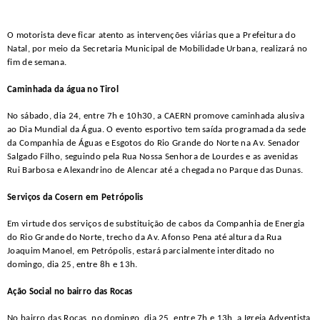
O motorista deve ficar atento as intervenções viárias que a Prefeitura do
Natal, por meio da Secretaria Municipal de Mobilidade Urbana, realizará no
fim de semana.
Caminhada da água no Tirol
No sábado, dia 24, entre 7h e 10h30, a CAERN promove caminhada alusiva
ao Dia Mundial da Água. O evento esportivo tem saída programada da sede
da Companhia de Águas e Esgotos do Rio Grande do Norte na Av. Senador
Salgado Filho, seguindo pela Rua Nossa Senhora de Lourdes e as avenidas
Rui Barbosa e Alexandrino de Alencar até a chegada no Parque das Dunas.
Serviços da Cosern em Petrópolis
Em virtude dos serviços de substituição de cabos da Companhia de Energia
do Rio Grande do Norte, trecho da Av. Afonso Pena até altura da Rua
Joaquim Manoel, em Petrópolis, estará parcialmente interditado no
domingo, dia 25, entre 8h e 13h.
Ação Social no bairro das Rocas
No bairro das Rocas, no domingo, dia 25, entre 7h e 13h, a Igreja Adventista