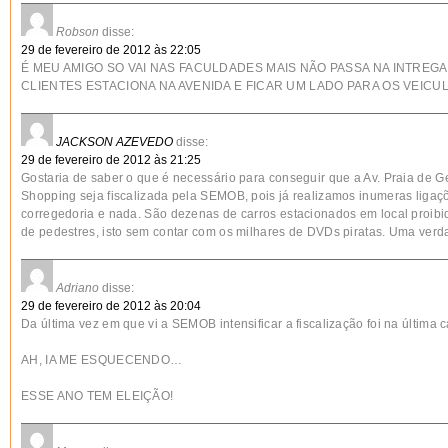
Robson
disse:
29 de fevereiro de 2012 às 22:05
É MEU AMIGO SO VAI NAS FACULDADES MAIS NÃO PASSA NA INTRE
CLIENTES ESTACIONA NA AVENIDA E FICAR UM LADO PARA OS VEICU
JACKSON AZEVEDO
disse:
29 de fevereiro de 2012 às 21:25
Gostaria de saber o que é necessário para conseguir que a Av. Praia de G
Shopping seja fiscalizada pela SEMOB, pois já realizamos inumeras liga
corregedoria e nada. São dezenas de carros estacionados em local proibido
de pedestres, isto sem contar com os milhares de DVDs piratas. Uma verd
Adriano
disse:
29 de fevereiro de 2012 às 20:04
Da última vez em que vi a SEMOB intensificar a fiscalização foi na última 
AH, IA ME ESQUECENDO…
ESSE ANO TEM ELEIÇÃO!