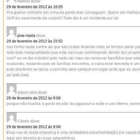
Marcos
disse:
29 de fevereiro de 2012 às 16:05
Pra ganhar dinheiro em cima da gente eles conseguem. Quero ver melhora
UnP da nascimento de castro!!! Todo dia é um incidente por lá!
jose maria
disse:
29 de fevereiro de 2012 às 15:52
nao tenho nada contra ao que eles estao fazendo mais se formos parar pa
lado toda marginalidade que esta nas ruas comencando dentro dos propri
isso? ou se faz d doido! putz nada ver meu vao procurar bandidos que est
roubando, matando pais de familias inocentes, e outra esse kennedy é um 
todo direitinho se deixa o carrinho dele sempre em lugar certo que eu duv
ao lado dele.
edson silva
disse:
29 de fevereiro de 2012 às 9:08
porque não ficaliza a gosto de pão da jaguarari a noite e um inferno, carr
Cássio
disse:
29 de fevereiro de 2012 às 9:06
Essa rua do praia shopping é uma verdadeira esculhambação por causa des
Aqui sim deveria ter esse amarelinhos