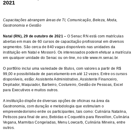
2021
Capacitações abrangem áreas de TI, Comunicação, Beleza, Moda,
Gastronomia e Gestão
Natal (RN), 29 de outubro de 2021 –
O Senac RN está com matrículas
abertas em mais de 60 cursos de capacitação profissional em diversos
segmentos. São cerca de 840 vagas disponíveis nas unidades da
instituição em Natal e Mossoró. Os interessados podem efetuar a matrícula
em qualquer unidade do Senac ou on-line, no site
www.rn.senac.br
.
O portfólio inclui uma variedade de títulos, com valores a partir de R$
99,00 e possibilidade de parcelamento em até 12 vezes. Entre os cursos
disponíveis, estão: Assistente Administrativo, Assistente Financeiro,
Depilador, Maquiador, Barbeiro, Costureiro, Gestão de Pessoas, Excel
para Executivos e muitos outros.
A instituição dispõe de diversas opções de oficinas na área da
Gastronomia, com duração e metodologia que estimulam o
empreendedorismo entre os participantes, tais como: Culinária Natalina,
Petiscos para final de ano, Bebidas e Coquetéis para Reveillon, Culinária
Vegana, Marmitas Congeladas, Menu Lowcarb, Culinária Mineira, entre
outros.