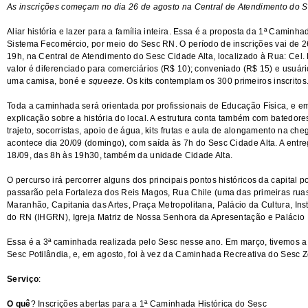
As inscrições começam no dia 26 de agosto na Central de Atendimento do S
Aliar história e lazer para a família inteira. Essa é a proposta da 1ª Caminh
Sistema Fecomércio, por meio do Sesc RN. O período de inscrições vai de 2
19h, na Central de Atendimento do Sesc Cidade Alta, localizado à Rua: Cel. 
valor é diferenciado para comerciários (R$ 10); conveniado (R$ 15) e usuário
uma camisa, boné e
squeeze.
Os kits contemplam os 300 primeiros inscritos
Toda a caminhada será orientada por profissionais de Educação Física, e 
explicação sobre a história do local. A estrutura conta também com batedore
trajeto, socorristas, apoio de água, kits frutas e aula de alongamento na c
acontece dia 20/09 (domingo), com saída às 7h do Sesc Cidade Alta. A entreg
18/09, das 8h às 19h30, também da unidade Cidade Alta.
O percurso irá percorrer alguns dos principais pontos históricos da capital po
passarão pela Fortaleza dos Reis Magos, Rua Chile (uma das primeiras ruas 
Maranhão, Capitania das Artes, Praça Metropolitana, Palácio da Cultura, Inst
do RN (IHGRN), Igreja Matriz de Nossa Senhora da Apresentação e Palácio
Essa é a 3ª caminhada realizada pelo Sesc nesse ano. Em março, tivemos 
Sesc Potilândia, e, em agosto, foi à vez da Caminhada Recreativa do Sesc 
Serviço
:
O quê
? Inscrições abertas para a 1ª Caminhada Histórica do Sesc