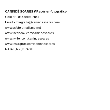
CANINDÉ SOARES // Repórter-fotográfico
Celular - 084 9994.2841
Email - fotografia@canindesoares.com
www.csfotojornalismo.net
www.facebook.com/canindesoares
www.twitter.com/canindesoares
www.instagram.com/canindesoares
NATAL, RN, BRASIL