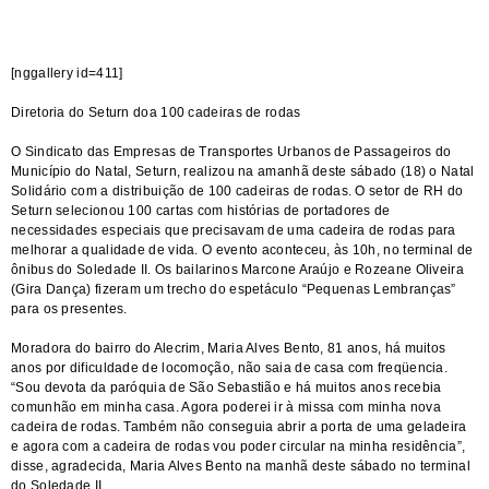
[nggallery id=411]
Diretoria do Seturn doa 100 cadeiras de rodas
O Sindicato das Empresas de Transportes Urbanos de Passageiros do
Município do Natal, Seturn, realizou na amanhã deste sábado (18) o Natal
Solidário com a distribuição de 100 cadeiras de rodas. O setor de RH do
Seturn selecionou 100 cartas com histórias de portadores de
necessidades especiais que precisavam de uma cadeira de rodas para
melhorar a qualidade de vida. O evento aconteceu, às 10h, no terminal de
ônibus do Soledade II. Os bailarinos Marcone Araújo e Rozeane Oliveira
(Gira Dança) fizeram um trecho do espetáculo “Pequenas Lembranças”
para os presentes.
Moradora do bairro do Alecrim, Maria Alves Bento, 81 anos, há muitos
anos por dificuldade de locomoção, não saia de casa com freqüencia.
“Sou devota da paróquia de São Sebastião e há muitos anos recebia
comunhão em minha casa. Agora poderei ir à missa com minha nova
cadeira de rodas. Também não conseguia abrir a porta de uma geladeira
e agora com a cadeira de rodas vou poder circular na minha residência”,
disse, agradecida, Maria Alves Bento na manhã deste sábado no terminal
do Soledade II.