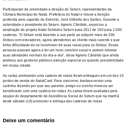
Participaram da solenidade a direção do Seturn, representantes da
Câmara Municipal do Natal, Prefeitura do Natal e houve a benção
proferida pelo capelão do Exército, José Gilberto dos Santos. Durante a
solenidade o presidente do Seturn, Agnelo Cândido, anunciou a
ampliação do projeto Natal Solidário Seturn para 2011 de 100 para 1.000
cadeiras. “O Seturn está fazendo a sua parte ao adquirir mais de 200
ônibus com elevadores, agora atendemos ao cliente mais carente e que
tinha dificuldade de se locomover de suas casas para os ônibus. Essas
pessoas passam agora a ter um novo convívio social e podem retomar
suas atividades normais do dia-a-dia”, disse Agnelo Cândido que ainda
pleiteou aos gestores públicos atenção especial ao quesito acessibilidade
em nossa cidade.
As cartas pleiteando uma cadeira de rodas foram entregues em um dos 10
postos de venda do NatalCard. Para concorrer, bastava enviar uma
cartinha dizendo por que seu parente, amigo ou vizinho merecia ser
beneficiado com uma cadeira de rodas. As cartas foram avaliadas pela
equipe do departamento de Assistência Social do Seturn que na manhã
deste sábado (18) promover a entrega das cadeiras de rodas.
Deixe um comentário