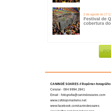
2 de agosto às 17:1
Festival de Q
cobertura do
CANINDÉ SOARES // Repórter-fotográfic
Celular - 084 9994.2841
Email - fotografia@canindesoares.com
www.csfotojornalismo.net
www.facebook.com/canindesoares