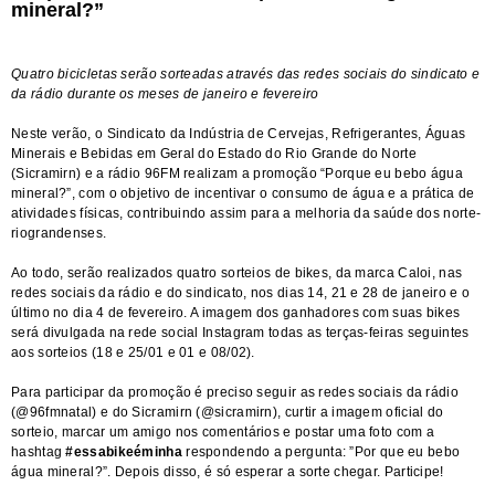
mineral?”
Quatro bicicletas serão sorteadas através das redes sociais do sindicato e
da rádio durante os meses de janeiro e fevereiro
Neste verão, o Sindicato da Indústria de Cervejas, Refrigerantes, Águas
Minerais e Bebidas em Geral do Estado do Rio Grande do Norte
(Sicramirn) e a rádio 96FM realizam a promoção “Porque eu bebo água
mineral?”, com o objetivo de incentivar o consumo de água e a prática de
atividades físicas, contribuindo assim para a melhoria da saúde dos norte-
riograndenses.
Ao todo, serão realizados quatro sorteios de bikes, da marca Caloi, nas
redes sociais da rádio e do sindicato, nos dias 14, 21 e 28 de janeiro e o
último no dia 4 de fevereiro. A imagem dos ganhadores com suas bikes
será divulgada na rede social Instagram todas as terças-feiras seguintes
aos sorteios (18 e 25/01 e 01 e 08/02).
Para participar da promoção é preciso seguir as redes sociais da rádio
(@96fmnatal) e do Sicramirn (@sicramirn), curtir a imagem oficial do
sorteio, marcar um amigo nos comentários e postar uma foto com a
hashtag
#essabikeéminha
respondendo a pergunta: ”Por que eu bebo
água mineral?”. Depois disso, é só esperar a sorte chegar. Participe!