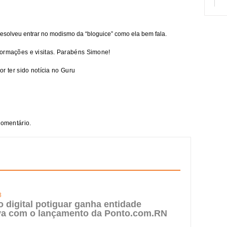
 resolveu entrar no modismo da “bloguice” como ela bem fala.
formações e visitas. Parabéns Simone!
or ter sido notícia no
Guru
comentário.
3
digital potiguar ganha entidade
iva com o lançamento da Ponto.com.RN