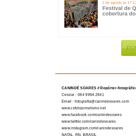
2 de agosto às 17:1
Festival de Q
cobertura do
CANINDÉ SOARES // Repórter-fotográfic
Celular - 084 9994.2841
Email - fotografia@canindesoares.com
www.csfotojornalismo.net
www.facebook.com/canindesoares
www.twitter.com/canindesoares
www.instagram.com/canindesoares
NATAL, RN, BRASIL