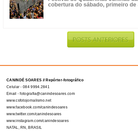
cobertura do sábado, primeiro de
CANINDÉ SOARES // Repórter-fotográfico
Celular - 084 9994.2841
Email - fotografia@canindesoares.com
www.csfotojornalismo.net
www.facebook.com/canindesoares
www.twitter.com/canindesoares
www.instagram.com/canindesoares
NATAL, RN, BRASIL