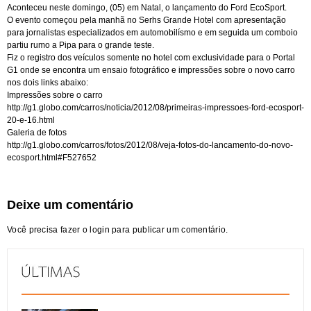
Aconteceu neste domingo, (05) em Natal, o lançamento do Ford EcoSport.
O evento começou pela manhã no Serhs Grande Hotel com apresentação
para jornalistas especializados em automobilísmo e em seguida um comboio
partiu rumo a Pipa para o grande teste.
Fiz o registro dos veículos somente no hotel com exclusividade para o Portal
G1 onde se encontra um ensaio fotográfico e impressões sobre o novo carro
nos dois links abaixo:
Impressões sobre o carro
http://g1.globo.com/carros/noticia/2012/08/primeiras-impressoes-ford-ecosport-
20-e-16.html
Galeria de fotos
http://g1.globo.com/carros/fotos/2012/08/veja-fotos-do-lancamento-do-novo-
ecosport.html#F527652
Deixe um comentário
Você precisa fazer o
login
para publicar um comentário.