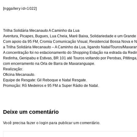
[nggallery id=1022]
Trilha Solidária Mecanauto A Caminho da Lua
Aventura, Picapes, Bugues, Lua Cheia, Maré Baixa, Solidariedade e um Grande Pa
Com apoio da 95 FM, Cromia Comunicação Visual, Residencial Bossa Nova e Nil
a Trilha Solidária Mecanauto – A Caminho da Lua, ligando Natal/Touros/Maxara
A concentração foi no estacionamento do Shopping Estação na estrada da Redin
Redinha, Genipabu e Estivas, BR 101 até Touros voltando por Perobas, Pititing
com encerramento na Orla de Barra de Maxaranguape.
Realização:
Oficina Mecanauto.
Equipe de Resgate: Gil Reboque e Natal Resgate.
Promoção: Rô Medeiros e 95 FM a Super Rádio de Natal.
Deixe um comentário
Você precisa fazer o
login
para publicar um comentário.