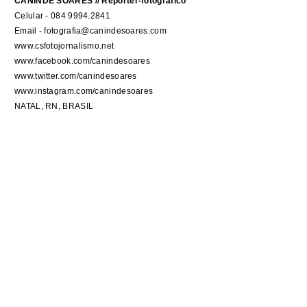
CANINDÉ SOARES // Repórter-fotográfico
Celular - 084 9994.2841
Email - fotografia@canindesoares.com
www.csfotojornalismo.net
www.facebook.com/canindesoares
www.twitter.com/canindesoares
www.instagram.com/canindesoares
NATAL, RN, BRASIL