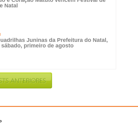
do e Coração Matuto vencem Festival de
e Natal
3
uadrilhas Juninas da Prefeitura do Natal,
 sábado, primeiro de agosto
o