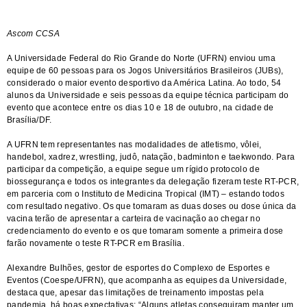
Ascom CCSA
A Universidade Federal do Rio Grande do Norte (UFRN) enviou uma
equipe de 60 pessoas para os Jogos Universitários Brasileiros (JUBs),
considerado o maior evento desportivo da América Latina. Ao todo, 54
alunos da Universidade e seis pessoas da equipe técnica participam do
evento que acontece entre os dias 10 e 18 de outubro, na cidade de
Brasília/DF.
A UFRN tem representantes nas modalidades de atletismo, vôlei,
handebol, xadrez, wrestling, judô, natação, badminton e taekwondo. Para
participar da competição, a equipe segue um rígido protocolo de
biossegurança e todos os integrantes da delegação fizeram teste RT-PCR,
em parceria com o Instituto de Medicina Tropical (IMT) – estando todos
com resultado negativo. Os que tomaram as duas doses ou dose única da
vacina terão de apresentar a carteira de vacinação ao chegar no
credenciamento do evento e os que tomaram somente a primeira dose
farão novamente o teste RT-PCR em Brasília.
Alexandre Bulhões, gestor de esportes do Complexo de Esportes e
Eventos (Coespe/UFRN), que acompanha as equipes da Universidade,
destaca que, apesar das limitações de treinamento impostas pela
pandemia, há boas expectativas: “Alguns atletas conseguiram manter um