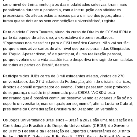
certo nível de treinamento, já os das modalidades coletivas foram mais
penalizados durante a pandemia, com a interrupção das atividades
presenciais. Os atletas estão ansiosos para o início dos jogos, afinal,
foram quase dois anos sem competições universitárias”, registra.
Para o atleta Cícero Tavares, aluno do curso de Direito do CCSA/UFRN e
parte da equipe de atletismo, a expectativa de bons resultados:
“Esperamos nos classificar para o FISU América Games. Não vai ser fácil
porque temos adversários de alto nível que participaram das Olimpíadas
de Tóquio. Apesar disso, só de participar, é uma realização pessoal,
porque evoluímos na vida acadêmica e desportiva interagindo com atletas
de todas as partes do Brasil”, destaca.
Participam dos JUBs cerca de 3 mil estudantes atletas, vindos de 270
universidades das 27 Unidades da Federação, além de oficiais, técnicos,
árbitros e comitê organizador do evento. Todos passaram pelo protocolo
de segurança e saúde implementado pela CBDU. “A CBDU está
mostrando que é possível continuar desenvolvendo atividades, não só no
esporte universitário, mas em qualquer segmento”, afirma Luciano Cabral,
presidente da Confederação Brasileira do Desporto Universitário.
Os Jogos Universitários Brasileiros – Brasília 2021 são uma realização da
Confederação Brasileira do Desporto Universitário (CBDU), do Governo
do Distrito Federal e da Federação de Esportes Universitários do Distrito
Federal (FESU). Patrocínio JUBs Brasília 2021: Banco do Brasil, Monster