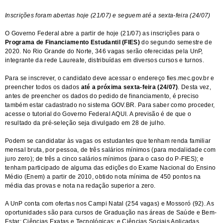
Inscrições foram abertas hoje (21/07) e seguem até a sexta-feira (24/07)
O Governo Federal abre a partir de hoje (21/07) as inscrições para o
Programa de Financiamento Estudantil (FIES)
do segundo semestre de
2020. No Rio Grande do Norte, 346 vagas serão oferecidas pela UnP,
integrante da rede Laureate, distribuídas em diversos cursos e turnos.
Para se inscrever, o candidato deve acessar o endereço
fies.mec.gov.br
e
preencher todos os dados
até a próxima sexta-feira (24/07)
. Desta vez,
antes de preencher os dados do pedido de financiamento, é preciso
também estar cadastrado no sistema GOV.BR. Para saber como proceder,
acesse o tutorial do Governo Federal
AQUI
. A previsão é de que o
resultado da pré-seleção seja divulgado em 28 de julho.
Podem se candidatar às vagas os estudantes que tenham renda familiar
mensal bruta, por pessoa, de três salários mínimos (para modalidade com
juro zero); de três a cinco salários mínimos (para o caso do P-FIES); e
tenham participado de alguma das edições do Exame Nacional do Ensino
Médio (Enem) a partir de 2010, obtido nota mínima de 450 pontos na
média das provas e nota na redação superior a zero.
A UnP conta com ofertas nos Campi Natal (254 vagas) e Mossoró (92). As
oportunidades são para cursos de Graduação nas áreas de Saúde e Bem-
Estar; Ciências Exatas e Tecnológicas; e Ciências Sociais Aplicadas,