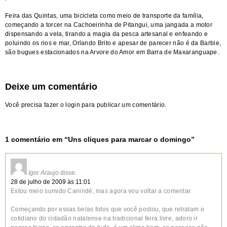
Feira das Quintas,
uma bicicleta como meio de transporte da família,
começando a torcer na Cachoeirinha de Pitangui, uma jangada a motor
dispensando a vela, tirando a magia da pesca artesanal e enfeando e
poluindo os rios e mar, Orlando Brito e apesar de parecer não é da Barbie,
são bugues estacionados na Arvore do Amor em Barra de Maxaranguape.
Deixe um comentário
Você precisa fazer o
login
para publicar um comentário.
1 comentário em “
Uns cliques para marcar o domingo
”
Igor Araujo
disse:
28 de julho de 2009 às 11:01
Estou meio sumido Canindé, mas agora vou voltar a comentar.
Começando por essas belas fotos que você postou, que retratam o
cotidiano do cidadão natalense na tradicional feira livre, adoro ir