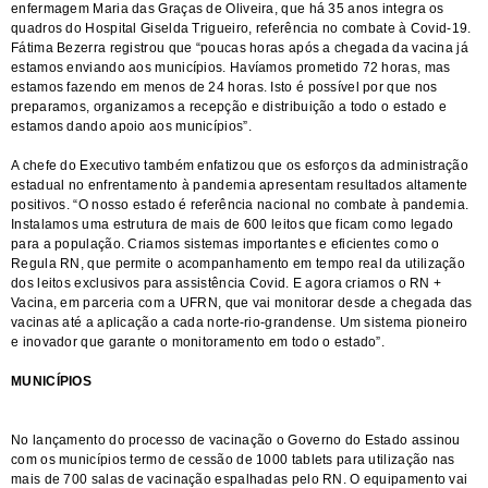
enfermagem Maria das Graças de Oliveira, que há 35 anos integra os
quadros do Hospital Giselda Trigueiro, referência no combate à Covid-19.
Fátima Bezerra registrou que “poucas horas após a chegada da vacina já
estamos enviando aos municípios. Havíamos prometido 72 horas, mas
estamos fazendo em menos de 24 horas. Isto é possível por que nos
preparamos, organizamos a recepção e distribuição a todo o estado e
estamos dando apoio aos municípios”.
A chefe do Executivo também enfatizou que os esforços da administração
estadual no enfrentamento à pandemia apresentam resultados altamente
positivos. “O nosso estado é referência nacional no combate à pandemia.
Instalamos uma estrutura de mais de 600 leitos que ficam como legado
para a população. Criamos sistemas importantes e eficientes como o
Regula RN, que permite o acompanhamento em tempo real da utilização
dos leitos exclusivos para assistência Covid. E agora criamos o RN +
Vacina, em parceria com a UFRN, que vai monitorar desde a chegada das
vacinas até a aplicação a cada norte-rio-grandense. Um sistema pioneiro
e inovador que garante o monitoramento em todo o estado”.
MUNICÍPIOS
No lançamento do processo de vacinação o Governo do Estado assinou
com os municípios termo de cessão de 1000 tablets para utilização nas
mais de 700 salas de vacinação espalhadas pelo RN. O equipamento vai