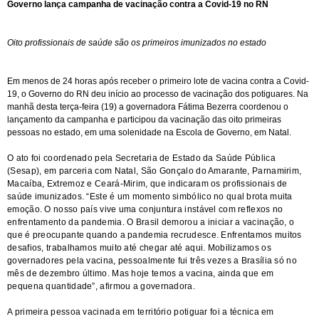
Governo lança campanha de vacinação contra a Covid-19 no RN
Oito profissionais de saúde são os primeiros imunizados no estado
Em menos de 24 horas após receber o primeiro lote de vacina contra a Covid-
19, o Governo do RN deu início ao processo de vacinação dos potiguares. Na
manhã desta terça-feira (19) a governadora Fátima Bezerra coordenou o
lançamento da campanha e participou da vacinação das oito primeiras
pessoas no estado, em uma solenidade na Escola de Governo, em Natal.
O ato foi coordenado pela Secretaria de Estado da Saúde Pública
(Sesap), em parceria com Natal, São Gonçalo do Amarante, Parnamirim,
Macaíba, Extremoz e Ceará-Mirim, que indicaram os profissionais de
saúde imunizados. “Este é um momento simbólico no qual brota muita
emoção. O nosso país vive uma conjuntura instável com reflexos no
enfrentamento da pandemia. O Brasil demorou a iniciar a vacinação, o
que é preocupante quando a pandemia recrudesce. Enfrentamos muitos
desafios, trabalhamos muito até chegar até aqui. Mobilizamos os
governadores pela vacina, pessoalmente fui três vezes a Brasília só no
mês de dezembro último. Mas hoje temos a vacina, ainda que em
pequena quantidade”, afirmou a governadora.
A primeira pessoa vacinada em território potiguar foi a técnica em