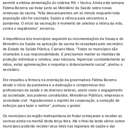
permitir a efetiva alimentação do sistema RN + Vacina. Ainda esta semana
Fátima Bezerra vai tratar junto ao Ministério da Saúde sobre novas
remessas da vacina. “Não descansaremos um só minuto enquanto toda
população não for vacinada. Saúdo a ciência para vencermos a
pandemia. O início da vacinação é momento de celebrar a vitória da vida,
contra o negativismo”, encerrou.
A importância dos municípios seguirem as recomendações da Sesap e do
Ministério da Saúde na aplicação da vacina foi ressaltada pelo secretário
de Estado da Saúde Pública, Cipriano Maia. “Todos os municípios são
chamados à sua responsabilidade. E precisamos manter as medidas de
proteção individual e coletiva, usar máscara, higienizar constantemente as
mãos, evitar aglomerações e respeitar o distanciamento social”, alertou o
secretário.
Ele ressaltou a firmeza na orientação da governadora Fátima Bezerra
desde o início da pandemia e a dedicação e compromisso dos
profissionais de saúde e de diversos setores, assim como o engajamento
da sociedade, dos poderes constituídos, Ministérios Públicos, empresas e
sociedade civil. “Agradecemos o espírito de cooperação, a somação de
esforços para fazer o melhor”, pontuou o gestor.
Os municípios da região metropolitana de Natal começaram a receber as
vacinas ainda na manhã desta terça-feira. Até o final da tarde vários outros
municípios poderão receber seus lotes nas regionais de saúde e dar