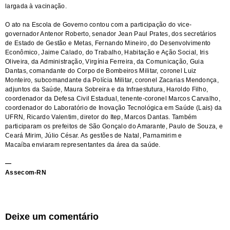
largada à vacinação.
O ato na Escola de Governo contou com a participação do vice-
governador Antenor Roberto, senador Jean Paul Prates, dos secretários
de Estado de Gestão e Metas, Fernando Mineiro, do Desenvolvimento
Econômico, Jaime Calado, do Trabalho, Habitação e Ação Social, Iris
Oliveira, da Administração, Virgínia Ferreira, da Comunicação, Guia
Dantas, comandante do Corpo de Bombeiros Militar, coronel Luiz
Monteiro, subcomandante da Polícia Militar, coronel Zacarias Mendonça,
adjuntos da Saúde, Maura Sobreira e da Infraestutura, Haroldo Filho,
coordenador da Defesa Civil Estadual, tenente-coronel Marcos Carvalho,
coordenador do Laboratório de Inovação Tecnológica em Saúde (Lais) da
UFRN, Ricardo Valentim, diretor do Itep, Marcos Dantas. Também
participaram os prefeitos de São Gonçalo do Amarante, Paulo de Souza, e
Ceará Mirim, Júlio César. As gestões de Natal, Parnamirim e
Macaíba enviaram representantes da área da saúde.
—
Assecom-RN
Deixe um comentário