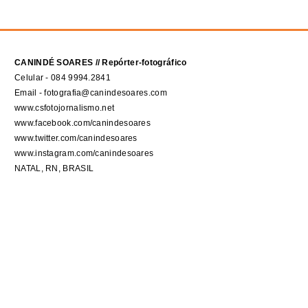
CANINDÉ SOARES // Repórter-fotográfico
Celular - 084 9994.2841
Email - fotografia@canindesoares.com
www.csfotojornalismo.net
www.facebook.com/canindesoares
www.twitter.com/canindesoares
www.instagram.com/canindesoares
NATAL, RN, BRASIL