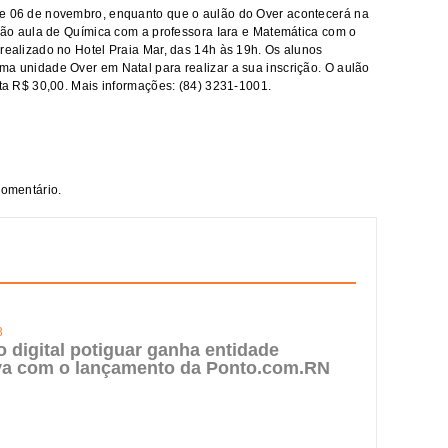
 e 06 de novembro, enquanto que o aulão do Over acontecerá na
terão aula de Química com a professora Iara e Matemática com o
 realizado no Hotel Praia Mar, das 14h às 19h. Os alunos
ma unidade Over em Natal para realizar a sua inscrição. O aulão
sta R$ 30,00. Mais informações: (84) 3231-1001.
comentário.
3
digital potiguar ganha entidade
iva com o lançamento da Ponto.com.RN