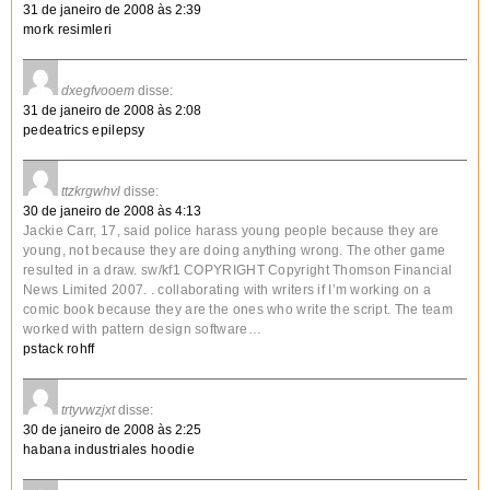
31 de janeiro de 2008 às 2:39
mork resimleri
dxegfvooem
disse:
31 de janeiro de 2008 às 2:08
pedeatrics epilepsy
ttzkrgwhvl
disse:
30 de janeiro de 2008 às 4:13
Jackie Carr, 17, said police harass young people because they are
young, not because they are doing anything wrong. The other game
resulted in a draw. sw/kf1 COPYRIGHT Copyright Thomson Financial
News Limited 2007. . collaborating with writers if I’m working on a
comic book because they are the ones who write the script. The team
worked with pattern design software…
pstack rohff
trtyvwzjxt
disse:
30 de janeiro de 2008 às 2:25
habana industriales hoodie