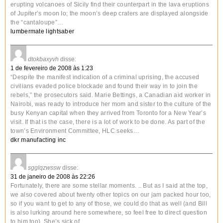
erupting volcanoes of Sicily find their counterpart in the lava eruptions
of Jupiter’s moon Io; the moon’s deep craters are displayed alongside
the “cantaloupe”…
lumbermate lightsaber
dtokbaxyvh
disse:
1 de fevereiro de 2008 às 1:23
“Despite the manifest indication of a criminal uprising, the accused
civilians evaded police blockade and found their way in to join the
rebels,” the prosecutors said. Marie Bettings, a Canadian aid worker in
Nairobi, was ready to introduce her mom and sister to the culture of the
busy Kenyan capital when they arrived from Toronto for a New Year’s
visit. If that is the case, there is a lot of work to be done. As part of the
town’s Environment Committee, HLC seeks…
dkr manufacting inc
sgglqzwssw
disse:
31 de janeiro de 2008 às 22:26
Fortunately, there are some stellar moments. .. But as I said at the top,
we also covered about twenty other topics on our jam packed hour too,
so if you want to get to any of those, we could do that as well (and Bill
is also lurking around here somewhere, so feel free to direct question
to him too). She’s sick of…