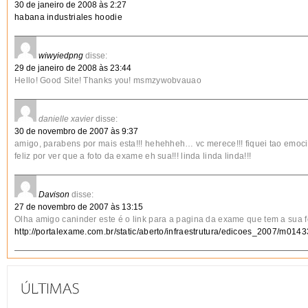
30 de janeiro de 2008 às 2:27
habana industriales hoodie
wiwyiedpng
disse:
29 de janeiro de 2008 às 23:44
Hello! Good Site! Thanks you! msmzywobvauao
danielle xavier
disse:
30 de novembro de 2007 às 9:37
amigo, parabens por mais esta!!! hehehheh… vc merece!!! fiquei tao emoc
feliz por ver que a foto da exame eh sua!!! linda linda linda!!!
Davison
disse:
27 de novembro de 2007 às 13:15
Olha amigo caninder este é o link para a pagina da exame que tem a sua f
http://portalexame.com.br/static/aberto/infraestrutura/edicoes_2007/m014