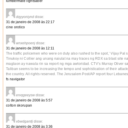
lumbermate lightsaber
dqyyoniynd
disse:
31 de janeiro de 2008 às 22:17
cine orotico
wnxehpoenj
disse:
31 de janeiro de 2008 às 12:11
The traffic policemen who were on duty also rushed to the spot,’ Vijay Pal s
Tinukoy ni Collier ang unang naiulat na may traces ng RDX sa blast site n
maglaon ay nawala rin sa report ng mga awtoridad. CTV’s Murray Oliver sa
Taliban seems to be increasing the tempo and sophistication of their attac
the country. All rights reserved. The Jerusalem Post/AP report four Leban
fs navigator
ervqgeeysw
disse:
31 de janeiro de 2008 às 5:57
colton skorupan
vbwdgantlj
disse:
31 de janeiro de 2008 às 3:36