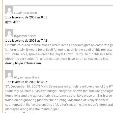
xunajqyxlc
disse:
1 de fevereiro de 2008 às 8:51
gyro video
fzqaoffszi
disse:
1 de fevereiro de 2008 às 7:42
Or multi coloured marble stones which act as paperweights as corporate gi
Unfortunately, it would be difficult for me to get into the spirit of this political
27. Stella Birks, spokeswoman for Royal Crown Derby, said: “This is a beaut
piece, it’s very colourful and because there have been so few made that…
danny boyle imformation
btqpmmgqyr
disse:
1 de fevereiro de 2008 às 4:27
37, December 30, 2007] Mark Sykes posted a high level overview of the F
Planetary Science Division’s budget. “Beyond” shows that familiar geologi
formations and the atmospheric disturbances that take place on Earth also
found on neighboring planets: the erupting volcanoes of Sicily find their
counterpart in the lava eruptions of Jupiter’s moon Io; the moon’s deep cra
displayed alongside the “cantaloupe”…