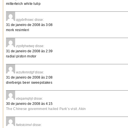
mitterteich white tulip
qgybrfnswc
disse:
31 de janeiro de 2008 às 3:08
mork resimleri
zqsfqhwtwq
disse:
31 de janeiro de 2008 às 2:39
radial piston motor
wzufemrdgf
disse:
31 de janeiro de 2008 às 2:08
dierbergs beer sweepstakes
vtxqamqhjt
disse:
30 de janeiro de 2008 às 4:15
The Chinese government hailed Park’s visit. Akin
fwkstcimvl
disse: