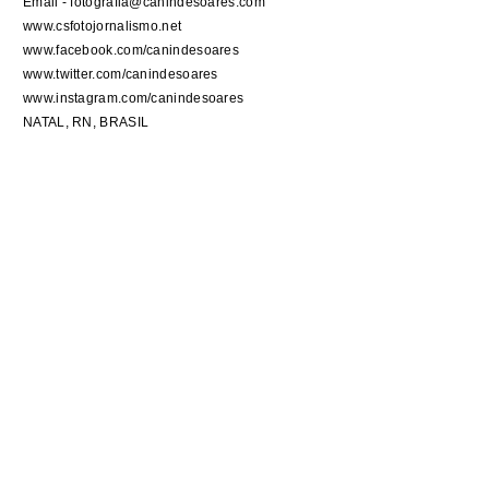
Email - fotografia@canindesoares.com
www.csfotojornalismo.net
www.facebook.com/canindesoares
www.twitter.com/canindesoares
www.instagram.com/canindesoares
NATAL, RN, BRASIL