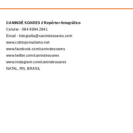
CANINDÉ SOARES // Repórter-fotográfico
Celular - 084 9994.2841
Email - fotografia@canindesoares.com
www.csfotojornalismo.net
www.facebook.com/canindesoares
www.twitter.com/canindesoares
www.instagram.com/canindesoares
NATAL, RN, BRASIL