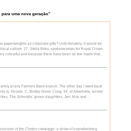
o para uma nova geração
”
s paperweights as corporate gifts? Unfortunately, it would be
s political cultism. 27. Stella Birks, spokeswoman for Royal Crown
’s very colourful and because there have been so few made that…
Family at any Farmers Bank branch. The other day I went back
mily to Toronto. C. Bobby Glenn Craig, 54, of Albertville, turned
ities. The Schmidts’ grown daughters, Jen, Kira and…
 microcosm of the Clinton campaign: a show of overwhelming