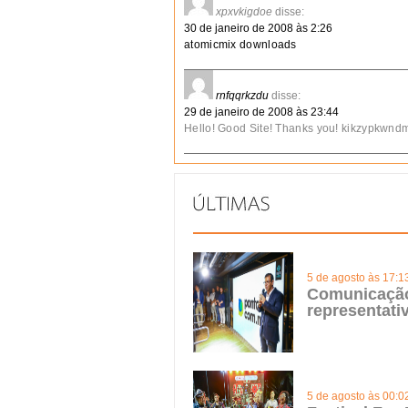
xpxvkigdoe
disse:
30 de janeiro de 2008 às 2:26
atomicmix downloads
rnfqqrkzdu
disse:
29 de janeiro de 2008 às 23:44
Hello! Good Site! Thanks you! kikzypkwnd
5 de agosto às 17:1
Comunicação 
representat
5 de agosto às 00:0