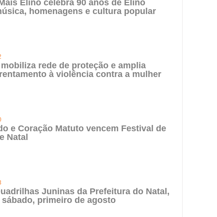
 Mais Elino celebra 90 anos de Elino
úsica, homenagens e cultura popular
2
 mobiliza rede de proteção e amplia
rentamento à violência contra a mulher
0
do e Coração Matuto vencem Festival de
e Natal
3
uadrilhas Juninas da Prefeitura do Natal,
 sábado, primeiro de agosto