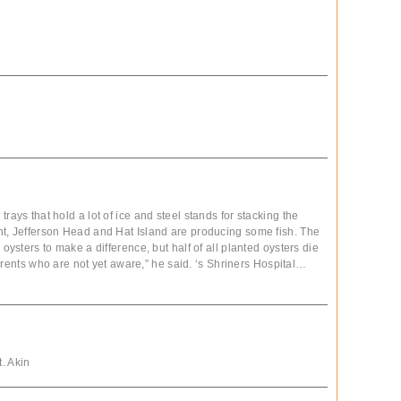
rays that hold a lot of ice and steel stands for stacking the
nt, Jefferson Head and Hat Island are producing some fish. The
 oysters to make a difference, but half of all planted oysters die
 parents who are not yet aware,” he said. ‘s Shriners Hospital…
. Akin