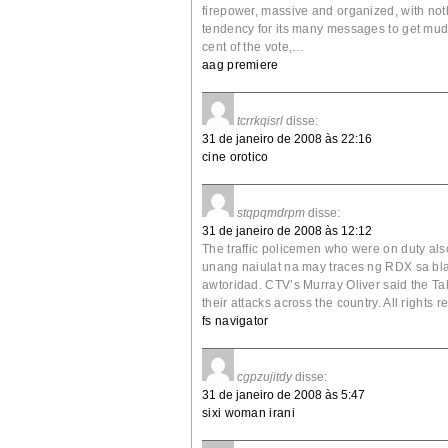
firepower, massive and organized, with nothi
tendency for its many messages to get mud
cent of the vote,…
aag premiere
tcrrkqisrl
disse:
31 de janeiro de 2008 às 22:16
cine orotico
stqpqmdrpm
disse:
31 de janeiro de 2008 às 12:12
The traffic policemen who were on duty also
unang naiulat na may traces ng RDX sa bla
awtoridad. CTV’s Murray Oliver said the Ta
their attacks across the country. All right
fs navigator
cgpzujitdy
disse:
31 de janeiro de 2008 às 5:47
sixi woman irani