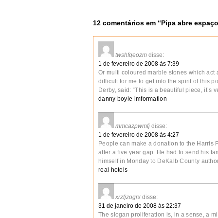
12 comentários em “
Pipa abre espaç
twshfqeozm
disse:
1 de fevereiro de 2008 às 7:39
Or multi coloured marble stones which act a
difficult for me to get into the spirit of thi
Derby, said: “This is a beautiful piece, it
danny boyle imformation
mmcazpwmfj
disse:
1 de fevereiro de 2008 às 4:27
People can make a donation to the Harris 
after a five year gap. He had to send his fa
himself in Monday to DeKalb County author
real hotels
xrzfjzogrx
disse:
31 de janeiro de 2008 às 22:37
The slogan proliferation is, in a sense, a