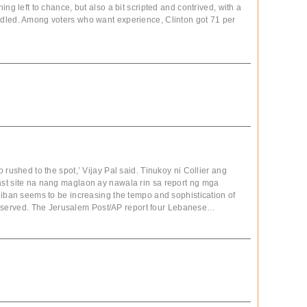
ng left to chance, but also a bit scripted and contrived, with a
dled. Among voters who want experience, Clinton got 71 per
 rushed to the spot,’ Vijay Pal said. Tinukoy ni Collier ang
st site na nang maglaon ay nawala rin sa report ng mga
liban seems to be increasing the tempo and sophistication of
s reserved. The Jerusalem Post/AP report four Lebanese…