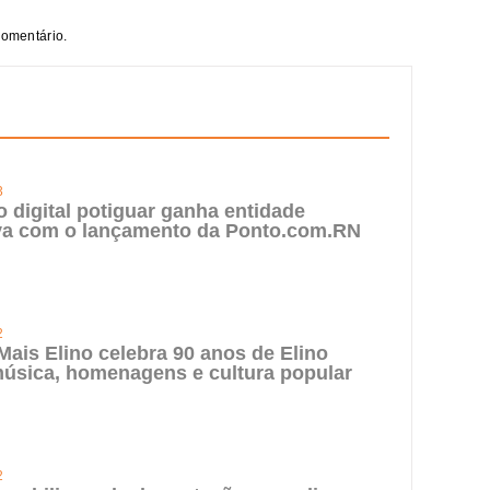
comentário.
3
digital potiguar ganha entidade
iva com o lançamento da Ponto.com.RN
2
 Mais Elino celebra 90 anos de Elino
úsica, homenagens e cultura popular
2