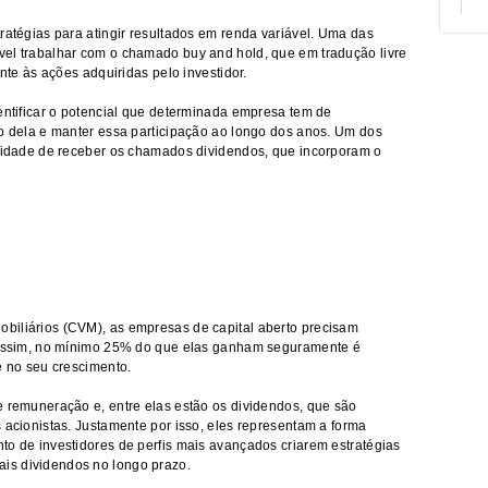
ratégias para atingir resultados em
renda variável
. Uma das
vel trabalhar com o chamado buy and hold, que em tradução livre
ente às ações adquiridas pelo investidor.
dentificar o potencial que determinada empresa tem de
io dela e manter essa participação ao longo dos anos. Um dos
ilidade de receber os chamados dividendos, que incorporam o
biliários (CVM), as empresas de capital aberto precisam
. Assim, no mínimo 25% do que elas ganham seguramente é
e no seu crescimento.
e remuneração e, entre elas estão os dividendos, que são
 acionistas. Justamente por isso, eles representam a forma
to de investidores de perfis mais avançados criarem estratégias
is dividendos no longo prazo.