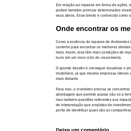
Em relação ao repasse em forma de ações, e
podem também priorizar determinados inves
seus ativos. Esse direito é conhecido como s
Onde encontrar os me
Como a essência do repasse de dividendos é 
caminho para encontrar os melhores dividen
mais. Assim, elas têm mais condições de repa
lucro em um novo ciclo de crescimento.
O grande desafio é conseguir visualizar o p
imobiliário
, já que mesmo empresas líderes 
mais distante.
Para isso, o
investidor
precisa se concentrar 
abordagem que permite avaliar não só a for
mas também questões referentes aos impactos
de interpretação que analistas de investim
ponto de identificar quais são as companhia
Deixe um comentário