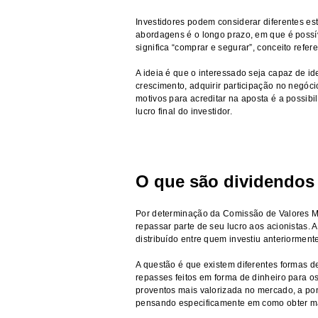
Investidores podem considerar diferentes est
abordagens é o longo prazo, em que é possí
significa “comprar e segurar”, conceito refer
A ideia é que o interessado seja capaz de i
crescimento, adquirir participação no negóc
motivos para acreditar na aposta é a possib
lucro final do investidor.
O que são dividendos
Por determinação da Comissão de Valores Mo
repassar parte de seu lucro aos acionistas
distribuído entre quem investiu anteriorment
A questão é que existem diferentes formas d
repasses feitos em forma de dinheiro para os
proventos mais valorizada no mercado, a pon
pensando especificamente em como obter ma