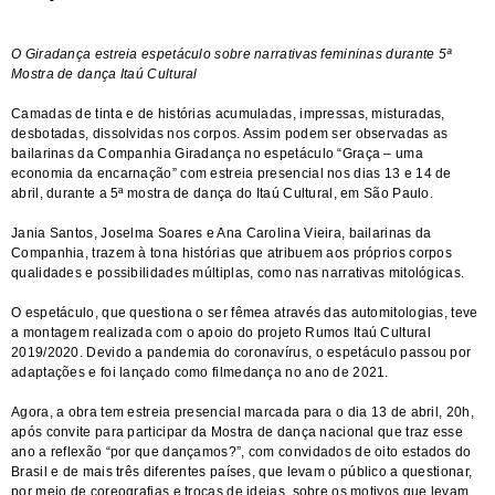
O Giradança estreia espetáculo sobre narrativas femininas durante 5ª
Mostra de dança Itaú Cultural
Camadas de tinta e de histórias acumuladas, impressas, misturadas,
desbotadas, dissolvidas nos corpos. Assim podem ser observadas as
bailarinas da Companhia Giradança no espetáculo “Graça – uma
economia da encarnação” com estreia presencial nos dias 13 e 14 de
abril, durante a 5ª mostra de dança do Itaú Cultural, em São Paulo.
Jania Santos, Joselma Soares e Ana Carolina Vieira, bailarinas da
Companhia, trazem à tona histórias que atribuem aos próprios corpos
qualidades e possibilidades múltiplas, como nas narrativas mitológicas.
O espetáculo, que questiona o ser fêmea através das automitologias, teve
a montagem realizada com o apoio do projeto Rumos Itaú Cultural
2019/2020. Devido a pandemia do coronavírus, o espetáculo passou por
adaptações e foi lançado como filmedança no ano de 2021.
Agora, a obra tem estreia presencial marcada para o dia 13 de abril, 20h,
após convite para participar da Mostra de dança nacional que traz esse
ano a reflexão “por que dançamos?”, com convidados de oito estados do
Brasil e de mais três diferentes países, que levam o público a questionar,
por meio de coreografias e trocas de ideias, sobre os motivos que levam